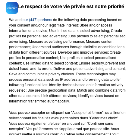
Le respect de votre vie privée est notre priorité
We and
our (447) partners
do the following data processing based on
your consent and/or our legitimate interest: Store and/or access
information on a device; Use limited data to select advertising; Create
23 juillet 2026
profiles for personalised advertising; Use profiles to select personalised
INCENDIE MORTEL À LENS : UNE FEMME ET
advertising; Measure advertising performance; Measure content
SON BÉBÉ ENTRE LA VIE ET LA...
performance; Understand audiences through statistics or combinations
of data from different sources; Develop and improve services; Create
Un homme s'est immolé par le feu après avoir
profiles to personalise content; Use profiles to select personalised
aspergé sa compagne et leur bébé de trois mois
content; Use limited data to select content; Ensure security, prevent and
detect fraud, and fix errors; Deliver and present advertising and content;
d'un liquide inflammable.
Save and communicate privacy choices. These technologies may
process personal data such as IP address and browsing data to offer
following functionalities: Identify devices based on information actively
requested; Use precise geolocation data; Match and combine data from
other data sources; Link different devices; Identify devices based on
information transmitted automatically.
20 juillet 2026
Vous pouvez accepter en cliquant sur "Accepter et fermer", ou affiner en
UNE ADOLESCENTE DEVANT SE FAIRE
sélectionnant les finalités et/ou partenaires dans "Gérer mes choix".
OPÉRER DE LA CHEVILLE RESSORT DE LA...
Vous pouvez également refuser en cliquant sur "Continuer sans
accepter". Vos préférences ne s'appliqueront que pour ce site. Vous
La famille a porté plainte contre la clinique qui a
pouvez mettre à jour vos choix, ou retirer votre consentement à tout