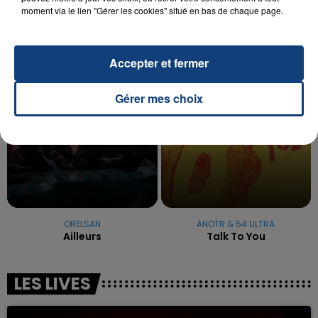
reconnu sa responsabilité et présenté ses
moment via le lien "Gérer les cookies" situé en bas de chaque page.
excuses.
TITRES DIFFUSÉS
Accepter et fermer
13h40
13h40
13h37
13h37
Gérer mes choix
ORELSAN
ANOTR & 54 ULTRA
Ailleurs
Talk To You
LES LIVES