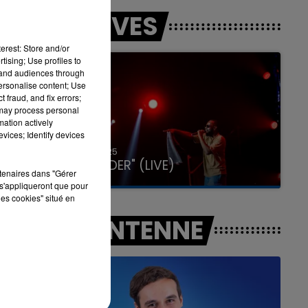
LES LIVES
16h00 - 20h00
erest: Store and/or
LA TEAM DU WEEK-END
tising; Use profiles to
tand audiences through
personalise content; Use
 fraud, and fix errors;
 may process personal
mation actively
vices; Identify devices
31 janvier 2025
GIMS "SPIDER" (LIVE)
rtenaires dans "Gérer
s'appliqueront que pour
les cookies" situé en
A L'ANTENNE