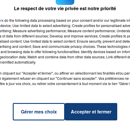
Le respect de votre vie privée est notre priorité
7h00 - 12h00
ers
do the following data processing based on your consent and/or our legitimate int
LA TEAM DU WEEK-END
device; Use limited data to select advertising; Create profiles for personalised adver
vertising; Measure advertising performance; Measure content performance; Unders
ns of data from different sources; Develop and improve services; Create profiles to 
alised content; Use limited data to select content; Ensure security, prevent and detect
ertising and content; Save and communicate privacy choices. These technologies
and browsing data to offer following functionalities: Identify devices based on infor
al
RADIO CONTACT
eolocation data; Match and combine data from other data sources; Link different de
NA
nsmitted automatically.
DE
cliquant sur "Accepter et fermer", ou affiner en sélectionnant les finalités et/ou pa
 également refuser en cliquant sur "Continuer sans accepter". Vos préférences ne 
tre à jour vos choix, ou retirer votre consentement à tout moment via le lien "Gérer 
Gérer mes choix
Accepter et fermer