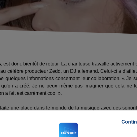
s, est donc bientôt de retour. La chanteuse travaille activement 
 au célèbre producteur Zedd, un DJ allemand. Celui-ci a d'aille
e quelques informations concernant leur collaboration. « Je s
e qu'on a créé. Je ne peux même pas imaginer que cela ne l
n a fait est carrément cool ».
st faite une place dans le monde de la musique avec des sonori
 un tournant musical dans sa carrière. Car la star a déclaré «
Contin
ps, on n'a pas essayé d'éviter de faire un album électro. J'ai f
t. » Pour les impatients, l'album « ARTPOP » devrait arriver d