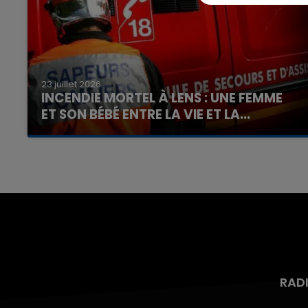
7h00 - 12h00
nd
La Team du Week-end
23 juillet 2026
INCENDIE MORTEL À LENS : UNE FEMME
ET SON BÉBÉ ENTRE LA VIE ET LA...
Un homme s'est immolé par le feu après avoir
aspergé sa compagne et leur bébé de trois
mois d'un liquide inflammable.
RAD