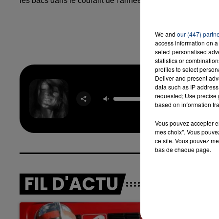
les bacs dans le courant de l'année.
16h00 - 20h00
We and
our (447) partn
LA TEAM DU WEEK-END
access information on a 
select personalised ad
statistics or combinatio
profiles to select person
Deliver and present adv
data such as IP address 
Pet
requested; Use precise g
ARIA
based on information tra
GRAN
Vous pouvez accepter en 
mes choix". Vous pouvez
ce site. Vous pouvez met
bas de chaque page.
FIL D'ACTU