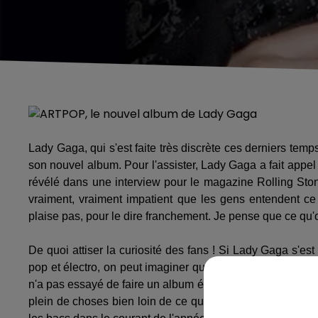
Lady Gaga, qui s'est faite très discrète ces derniers temp
son nouvel album. Pour l'assister, Lady Gaga a fait appel
révélé dans une interview pour le magazine Rolling Ston
vraiment, vraiment impatient que les gens entendent c
plaise pas, pour le dire franchement. Je pense que ce qu'o
De quoi attiser la curiosité des fans ! Si Lady Gaga s'e
pop et électro, on peut imaginer que la chanteuse prépare
n'a pas essayé de faire un album électro, mais en même tem
plein de choses bien loin de ce que je fais habituellemen