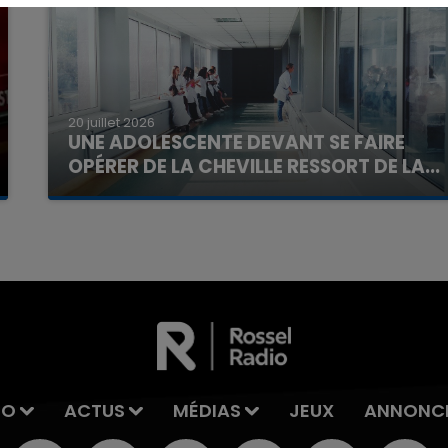
16h00 - 20h00
La Team du Week-end
20 juillet 2026
UNE ADOLESCENTE DEVANT SE FAIRE
OPÉRER DE LA CHEVILLE RESSORT DE LA...
La famille a porté plainte contre la clinique qui a
reconnu sa responsabilité et présenté ses
excuses.
IO
ACTUS
MÉDIAS
JEUX
ANNONC