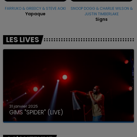
FARRUKO & GREEICY & STEVE AOKI
SNOOP DOGG & CHARLIE WILSON &
Yapaque
JUSTIN TIMBERLAKE
Signs
LES LIVES
31 janvier 2025
GIMS "SPIDER" (LIVE)