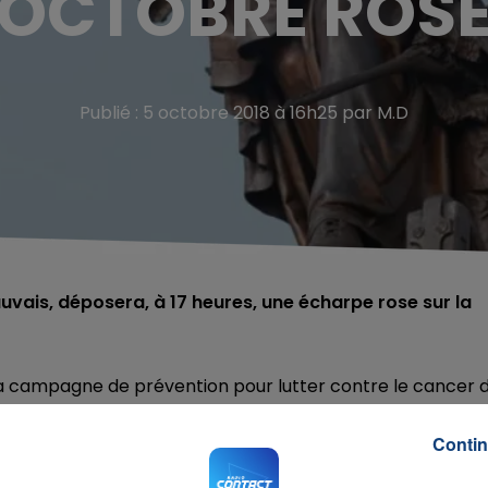
OCTOBRE ROS
Publié : 5 octobre 2018 à 16h25 par M.D
uvais, déposera, à 17 heures, une écharpe rose sur la
 la campagne de prévention pour lutter contre le cancer 
Contin
is, déposera, à 17 heures, une écharpe rose sur la statue