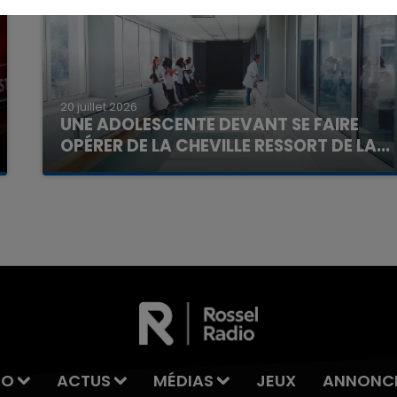
20 juillet 2026
UNE ADOLESCENTE DEVANT SE FAIRE
OPÉRER DE LA CHEVILLE RESSORT DE LA...
La famille a porté plainte contre la clinique qui a
7h00 - 11h00
reconnu sa responsabilité et présenté ses
La Team de l'été
excuses.
IO
ACTUS
MÉDIAS
JEUX
ANNONC