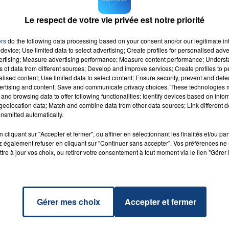
endra également un stand, ce dimanche de 9 heures à 12
Le respect de votre vie privée est notre priorité
ers
do the following data processing based on your consent and/or our legitimate int
device; Use limited data to select advertising; Create profiles for personalised adver
vertising; Measure advertising performance; Measure content performance; Unders
ns of data from different sources; Develop and improve services; Create profiles to 
alised content; Use limited data to select content; Ensure security, prevent and detect
ertising and content; Save and communicate privacy choices. These technologies
and browsing data to offer following functionalities: Identify devices based on infor
tion
RADIO CONTACT
eolocation data; Match and combine data from other data sources; Link different de
 PUTH
nsmitted automatically.
cliquant sur "Accepter et fermer", ou affiner en sélectionnant les finalités et/ou pa
 également refuser en cliquant sur "Continuer sans accepter". Vos préférences ne 
tre à jour vos choix, ou retirer votre consentement à tout moment via le lien "Gérer 
Gérer mes choix
Accepter et fermer