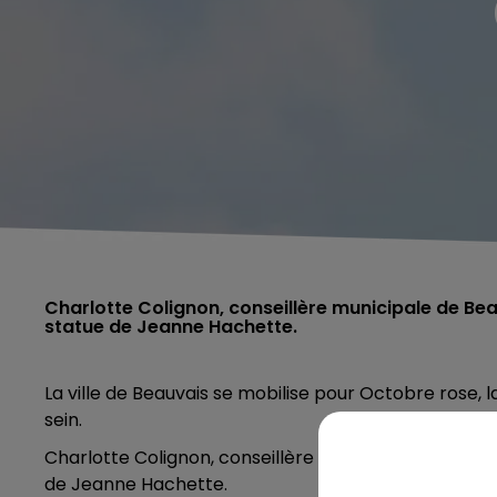
Charlotte Colignon, conseillère municipale de Bea
statue de Jeanne Hachette.
La ville de Beauvais se mobilise pour Octobre rose,
sein.
Charlotte Colignon, conseillère municipale de Beauva
de Jeanne Hachette.