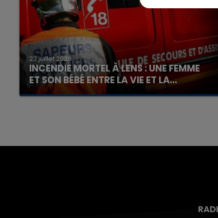
23 juillet 2026
INCENDIE MORTEL À LENS : UNE FEMME
ET SON BÉBÉ ENTRE LA VIE ET LA...
Un homme s'est immolé par le feu après avoir
aspergé sa compagne et leur bébé de trois
mois d'un liquide inflammable.
RAD