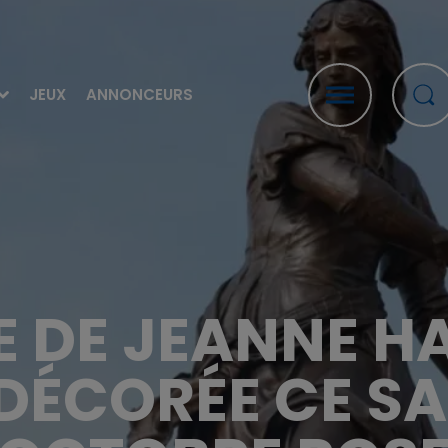
JEUX
ANNONCEURS
E DE JEANNE H
DÉCORÉE CE S