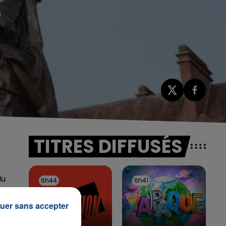
E
TITRES DIFFUSÉS
du
6h44
6h44
6h41
6h41
uer sans accepter