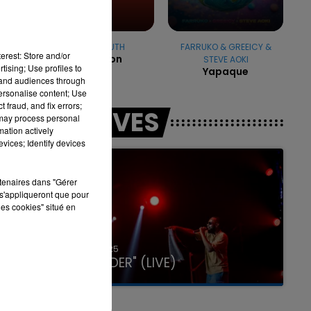
CHARLIE PUTH
FARRUKO & GREEICY &
erest: Store and/or
Attention
STEVE AOKI
7h00 - 11h00
tising; Use profiles to
Yapaque
LA TEAM DE L'ÉTÉ
tand audiences through
personalise content; Use
 fraud, and fix errors;
LES LIVES
 may process personal
mation actively
vices; Identify devices
rtenaires dans "Gérer
s'appliqueront que pour
les cookies" situé en
31 janvier 2025
GIMS "SPIDER" (LIVE)