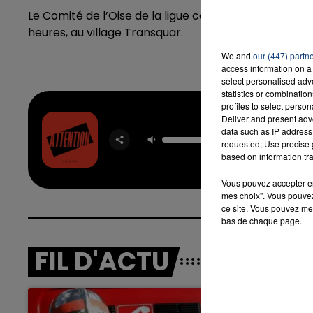
Le Comité de l’Oise de la ligue contre le cancer ti
heures, au village Transquar.
We and
our (447) partn
access information on a 
select personalised ad
statistics or combinatio
profiles to select person
Deliver and present adv
data such as IP address 
Atten
requested; Use precise g
CHARLIE
based on information tra
Vous pouvez accepter en 
mes choix". Vous pouvez
ce site. Vous pouvez met
bas de chaque page.
FIL D'ACTU