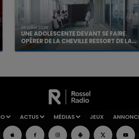
20 juillet 2026
UNE ADOLESCENTE DEVANT SE FAIRE
OPÉRER DE LA CHEVILLE RESSORT DE LA...
La famille a porté plainte contre la clinique qui a
reconnu sa responsabilité et présenté ses
excuses.
IO
ACTUS
MÉDIAS
JEUX
ANNONC