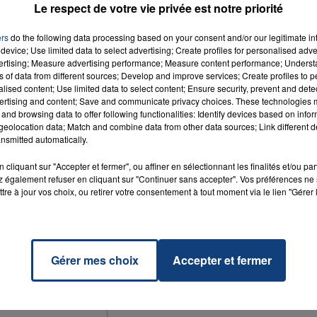
Le respect de votre vie privée est notre priorité
ers
do the following data processing based on your consent and/or our legitimate int
device; Use limited data to select advertising; Create profiles for personalised adver
vertising; Measure advertising performance; Measure content performance; Unders
ns of data from different sources; Develop and improve services; Create profiles to 
alised content; Use limited data to select content; Ensure security, prevent and detect
ertising and content; Save and communicate privacy choices. These technologies
and browsing data to offer following functionalities: Identify devices based on infor
eolocation data; Match and combine data from other data sources; Link different de
nsmitted automatically.
cliquant sur "Accepter et fermer", ou affiner en sélectionnant les finalités et/ou pa
 également refuser en cliquant sur "Continuer sans accepter". Vos préférences ne 
tre à jour vos choix, ou retirer votre consentement à tout moment via le lien "Gérer 
Gérer mes choix
Accepter et fermer