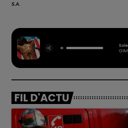
S.A.
Sole
GIM
FIL D'ACTU