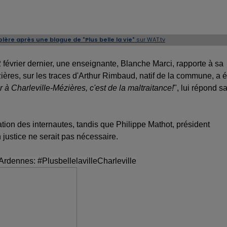
lère après une blague de "Plus belle la vie"
sur WAT.tv
 février dernier, une enseignante, Blanche Marci, rapporte à sa
ères, sur les traces d'Arthur Rimbaud, natif de la commune, a é
r à Charleville-Mézières, c'est de la maltraitance!
", lui répond s
ation des internautes,
tandis que Philippe Mathot, président
ustice ne serait pas nécessaire.
 Ardennes: #PlusbellelavilleCharleville