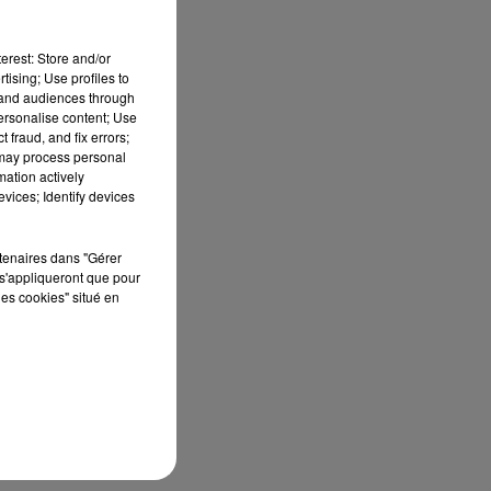
erest: Store and/or
tising; Use profiles to
tand audiences through
personalise content; Use
 fraud, and fix errors;
 may process personal
mation actively
vices; Identify devices
rtenaires dans "Gérer
s'appliqueront que pour
les cookies" situé en