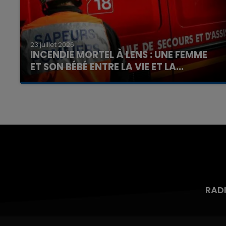
23 juillet 2026
INCENDIE MORTEL À LENS : UNE FEMME
ET SON BÉBÉ ENTRE LA VIE ET LA...
Un homme s'est immolé par le feu après avoir
aspergé sa compagne et leur bébé de trois
mois d'un liquide inflammable.
RAD