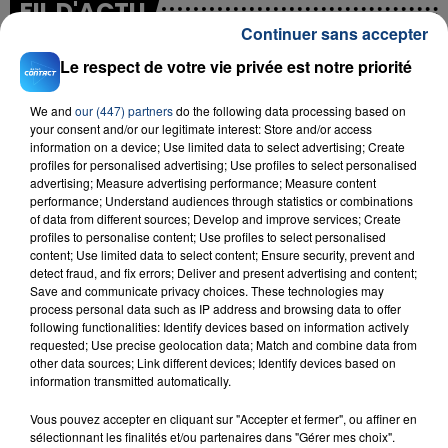
FIL D'ACTU
Continuer sans accepter
Le respect de votre vie privée est notre priorité
We and
our (447) partners
do the following data processing based on
your consent and/or our legitimate interest: Store and/or access
information on a device; Use limited data to select advertising; Create
profiles for personalised advertising; Use profiles to select personalised
advertising; Measure advertising performance; Measure content
performance; Understand audiences through statistics or combinations
23 juillet 2026
of data from different sources; Develop and improve services; Create
INCENDIE MORTEL À LENS : UNE FEMME ET
profiles to personalise content; Use profiles to select personalised
SON BÉBÉ ENTRE LA VIE ET LA...
content; Use limited data to select content; Ensure security, prevent and
Un homme s'est immolé par le feu après avoir
detect fraud, and fix errors; Deliver and present advertising and content;
Save and communicate privacy choices. These technologies may
aspergé sa compagne et leur bébé de trois mois
process personal data such as IP address and browsing data to offer
d'un liquide inflammable.
following functionalities: Identify devices based on information actively
requested; Use precise geolocation data; Match and combine data from
other data sources; Link different devices; Identify devices based on
information transmitted automatically.
Vous pouvez accepter en cliquant sur "Accepter et fermer", ou affiner en
sélectionnant les finalités et/ou partenaires dans "Gérer mes choix".