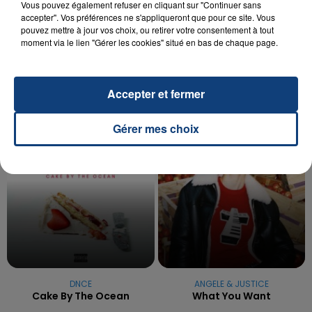
Vous pouvez également refuser en cliquant sur "Continuer sans
20 juillet 2026
UNE ADOLESCENTE DEVANT SE FAIRE
accepter". Vos préférences ne s'appliqueront que pour ce site. Vous
pouvez mettre à jour vos choix, ou retirer votre consentement à tout
OPÉRER DE LA CHEVILLE RESSORT DE LA...
moment via le lien "Gérer les cookies" situé en bas de chaque page.
La famille a porté plainte contre la clinique qui a
reconnu sa responsabilité et présenté ses
excuses.
Accepter et fermer
TITRES DIFFUSÉS
Gérer mes choix
5h10
5h10
5h07
5h07
DNCE
ANGELE & JUSTICE
Cake By The Ocean
What You Want