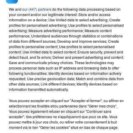
We and
our (447) partners
do the following data processing based on
23 juillet 2026
your consent and/or our legitimate interest: Store and/or access
INCENDIE MORTEL À LENS : UNE FEMME ET
information on a device; Use limited data to select advertising; Create
profiles for personalised advertising; Use profiles to select personalised
SON BÉBÉ ENTRE LA VIE ET LA...
advertising; Measure advertising performance; Measure content
Un homme s'est immolé par le feu après avoir
performance; Understand audiences through statistics or combinations
aspergé sa compagne et leur bébé de trois mois
of data from different sources; Develop and improve services; Create
profiles to personalise content; Use profiles to select personalised
d'un liquide inflammable.
content; Use limited data to select content; Ensure security, prevent and
detect fraud, and fix errors; Deliver and present advertising and content;
Save and communicate privacy choices. These technologies may
process personal data such as IP address and browsing data to offer
following functionalities: Identify devices based on information actively
requested; Use precise geolocation data; Match and combine data from
other data sources; Link different devices; Identify devices based on
20 juillet 2026
information transmitted automatically.
UNE ADOLESCENTE DEVANT SE FAIRE
OPÉRER DE LA CHEVILLE RESSORT DE LA...
Vous pouvez accepter en cliquant sur "Accepter et fermer", ou affiner en
sélectionnant les finalités et/ou partenaires dans "Gérer mes choix".
La famille a porté plainte contre la clinique qui a
Vous pouvez également refuser en cliquant sur "Continuer sans
reconnu sa responsabilité et présenté ses
accepter". Vos préférences ne s'appliqueront que pour ce site. Vous
excuses.
pouvez mettre à jour vos choix, ou retirer votre consentement à tout
TITRES DIFFUSÉS
moment via le lien "Gérer les cookies" situé en bas de chaque page.