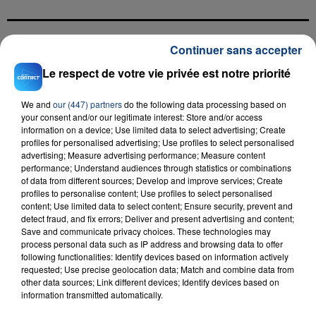
Continuer sans accepter
FIL D'ACTU
Le respect de votre vie privée est notre priorité
We and
our (447) partners
do the following data processing based on
your consent and/or our legitimate interest: Store and/or access
information on a device; Use limited data to select advertising; Create
profiles for personalised advertising; Use profiles to select personalised
advertising; Measure advertising performance; Measure content
performance; Understand audiences through statistics or combinations
of data from different sources; Develop and improve services; Create
profiles to personalise content; Use profiles to select personalised
23 juillet 2026
content; Use limited data to select content; Ensure security, prevent and
INCENDIE MORTEL À LENS : UNE FEMME ET
detect fraud, and fix errors; Deliver and present advertising and content;
SON BÉBÉ ENTRE LA VIE ET LA...
Save and communicate privacy choices. These technologies may
Un homme s'est immolé par le feu après avoir
process personal data such as IP address and browsing data to offer
following functionalities: Identify devices based on information actively
aspergé sa compagne et leur bébé de trois mois
requested; Use precise geolocation data; Match and combine data from
d'un liquide inflammable.
other data sources; Link different devices; Identify devices based on
information transmitted automatically.