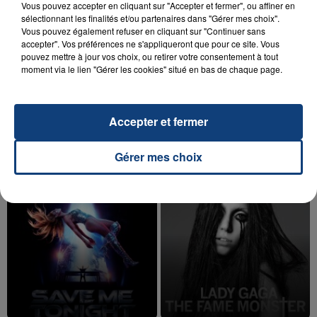
Vous pouvez accepter en cliquant sur "Accepter et fermer", ou affiner en
sélectionnant les finalités et/ou partenaires dans "Gérer mes choix".
Vous pouvez également refuser en cliquant sur "Continuer sans
accepter". Vos préférences ne s'appliqueront que pour ce site. Vous
pouvez mettre à jour vos choix, ou retirer votre consentement à tout
20 juillet 2026
UNE ADOLESCENTE DEVANT SE FAIRE
moment via le lien "Gérer les cookies" situé en bas de chaque page.
OPÉRER DE LA CHEVILLE RESSORT DE LA...
La famille a porté plainte contre la clinique qui a
Accepter et fermer
reconnu sa responsabilité et présenté ses
excuses.
TITRES DIFFUSÉS
Gérer mes choix
17h36
17h36
17h29
17h29