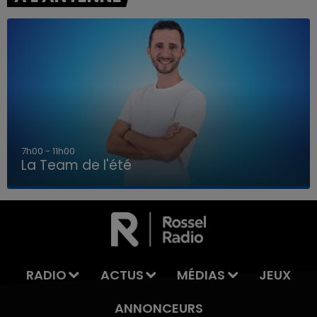
7h00 - 11h00
La Team de l'été
7h00 - 11h00
LA TEAM DE L'ÉTÉ
RADIO
ACTUS
MÉDIAS
JEUX
ANNONCEURS