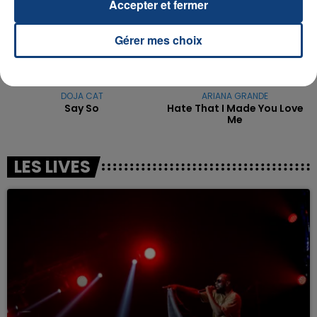
Accepter et fermer
Gérer mes choix
DOJA CAT
ARIANA GRANDE
Say So
Hate That I Made You Love
Me
LES LIVES