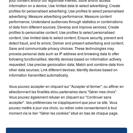
Un homme s'est immolé par le feu après avoir
your consent and/or our legitimate interest: Store and/or access
information on a device; Use limited data to select advertising; Create
aspergé sa compagne et leur bébé de trois mois
profiles for personalised advertising; Use profiles to select personalised
d'un liquide inflammable.
advertising; Measure advertising performance; Measure content
performance; Understand audiences through statistics or combinations
of data from different sources; Develop and improve services; Create
profiles to personalise content; Use profiles to select personalised
content; Use limited data to select content; Ensure security, prevent and
detect fraud, and fix errors; Deliver and present advertising and content;
Save and communicate privacy choices. These technologies may
process personal data such as IP address and browsing data to offer
20 juillet 2026
following functionalities: Identify devices based on information actively
UNE ADOLESCENTE DEVANT SE FAIRE
requested; Use precise geolocation data; Match and combine data from
OPÉRER DE LA CHEVILLE RESSORT DE LA...
other data sources; Link different devices; Identify devices based on
La famille a porté plainte contre la clinique qui a
information transmitted automatically.
reconnu sa responsabilité et présenté ses
Vous pouvez accepter en cliquant sur "Accepter et fermer", ou affiner en
excuses.
sélectionnant les finalités et/ou partenaires dans "Gérer mes choix".
TITRES DIFFUSÉS
Vous pouvez également refuser en cliquant sur "Continuer sans
accepter". Vos préférences ne s'appliqueront que pour ce site. Vous
pouvez mettre à jour vos choix, ou retirer votre consentement à tout
18h31
18h31
18h28
18h28
moment via le lien "Gérer les cookies" situé en bas de chaque page.