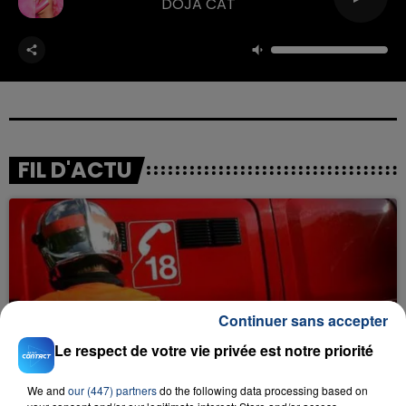
DOJA CAT
FIL D'ACTU
Continuer sans accepter
23 juillet 2026
Le respect de votre vie privée est notre priorité
INCENDIE MORTEL À LENS : UNE FEMME ET
SON BÉBÉ ENTRE LA VIE ET LA...
We and
our (447) partners
do the following data processing based on