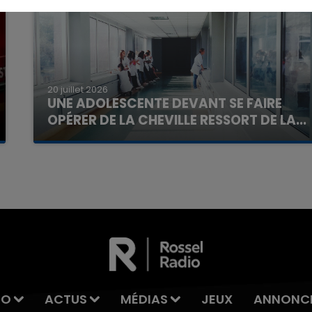
20 juillet 2026
UNE ADOLESCENTE DEVANT SE FAIRE
OPÉRER DE LA CHEVILLE RESSORT DE LA...
La famille a porté plainte contre la clinique qui a
7h00 - 11h00
reconnu sa responsabilité et présenté ses
La Team de l'été
excuses.
IO
ACTUS
MÉDIAS
JEUX
ANNONC