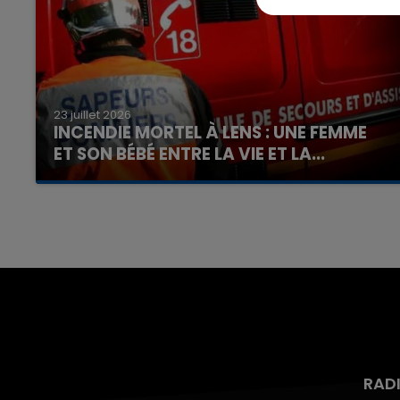
23 juillet 2026
INCENDIE MORTEL À LENS : UNE FEMME
ET SON BÉBÉ ENTRE LA VIE ET LA...
Un homme s'est immolé par le feu après avoir
aspergé sa compagne et leur bébé de trois
mois d'un liquide inflammable.
RAD