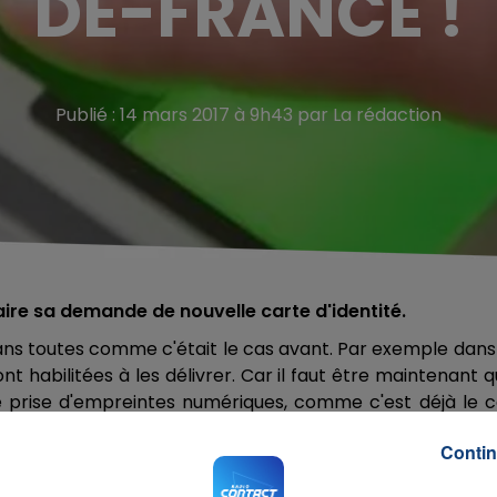
DE-FRANCE !
Publié : 14 mars 2017 à 9h43 par La rédaction
aire sa demande de nouvelle carte d'identité.
dans toutes comme c'était le cas avant. Par exemple dans
habilitées à les délivrer. Car il faut être maintenant 
e prise d'empreintes numériques, comme c'est déjà le 
demander votre carte d'identité sur ce
site
. L’objectif est
Contin
qui seront maintenant de de 15 à 6 jours. Dans les Ardenn