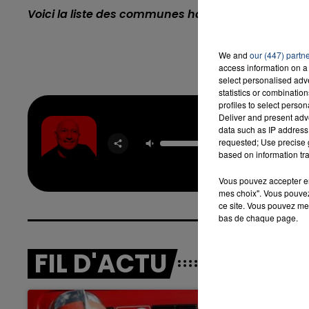
Voici la liste des communes habilitées à délivrer v
We and
our (447) partn
access information on a 
select personalised ad
statistics or combinatio
profiles to select person
Deliver and present adv
Que Ce
data such as IP address 
Clai
requested; Use precise g
PAU
based on information tra
KALKBR
& STR
Vous pouvez accepter en 
mes choix". Vous pouvez
ce site. Vous pouvez met
bas de chaque page.
FIL D'ACTU