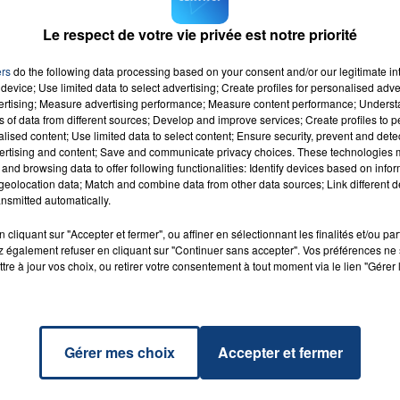
os cartes d'identité.
Le respect de votre vie privée est notre priorité
ers
do the following data processing based on your consent and/or our legitimate int
device; Use limited data to select advertising; Create profiles for personalised adver
vertising; Measure advertising performance; Measure content performance; Unders
ns of data from different sources; Develop and improve services; Create profiles to 
alised content; Use limited data to select content; Ensure security, prevent and detect
ertising and content; Save and communicate privacy choices. These technologies
 Soit
and browsing data to offer following functionalities: Identify devices based on infor
r
RADIO CONTACT
eolocation data; Match and combine data from other data sources; Link different de
L
nsmitted automatically.
ENNER
OMAE
cliquant sur "Accepter et fermer", ou affiner en sélectionnant les finalités et/ou pa
 également refuser en cliquant sur "Continuer sans accepter". Vos préférences ne 
tre à jour vos choix, ou retirer votre consentement à tout moment via le lien "Gérer 
Gérer mes choix
Accepter et fermer