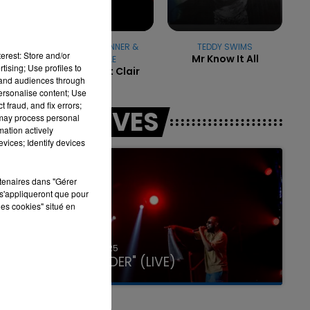
PAUL KALKBRENNER &
TEDDY SWIMS
erest: Store and/or
Mr Know It All
STROMAE
7h00 - 11h00
tising; Use profiles to
Que Ce Soit Clair
LA TEAM DE L'ÉTÉ
tand audiences through
personalise content; Use
 fraud, and fix errors;
LES LIVES
 may process personal
mation actively
vices; Identify devices
rtenaires dans "Gérer
s'appliqueront que pour
les cookies" situé en
31 janvier 2025
GIMS "SPIDER" (LIVE)