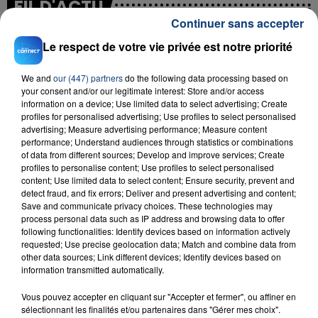
FIL D'ACTU
Continuer sans accepter
Le respect de votre vie privée est notre priorité
We and
our (447) partners
do the following data processing based on
your consent and/or our legitimate interest: Store and/or access
information on a device; Use limited data to select advertising; Create
profiles for personalised advertising; Use profiles to select personalised
advertising; Measure advertising performance; Measure content
performance; Understand audiences through statistics or combinations
23 juillet 2026
of data from different sources; Develop and improve services; Create
INCENDIE MORTEL À LENS : UNE FEMME ET
profiles to personalise content; Use profiles to select personalised
SON BÉBÉ ENTRE LA VIE ET LA...
content; Use limited data to select content; Ensure security, prevent and
Un homme s'est immolé par le feu après avoir
detect fraud, and fix errors; Deliver and present advertising and content;
Save and communicate privacy choices. These technologies may
aspergé sa compagne et leur bébé de trois mois
process personal data such as IP address and browsing data to offer
d'un liquide inflammable.
following functionalities: Identify devices based on information actively
requested; Use precise geolocation data; Match and combine data from
other data sources; Link different devices; Identify devices based on
information transmitted automatically.
Vous pouvez accepter en cliquant sur "Accepter et fermer", ou affiner en
sélectionnant les finalités et/ou partenaires dans "Gérer mes choix".