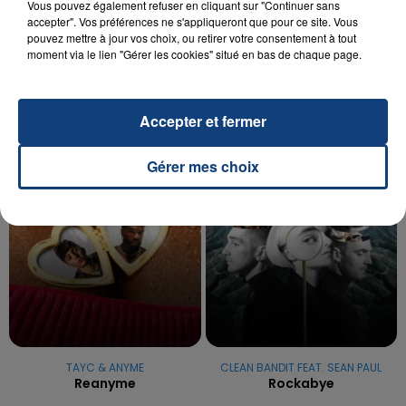
20 juillet 2026
Vous pouvez également refuser en cliquant sur "Continuer sans
UNE ADOLESCENTE DEVANT SE FAIRE
accepter". Vos préférences ne s'appliqueront que pour ce site. Vous
pouvez mettre à jour vos choix, ou retirer votre consentement à tout
OPÉRER DE LA CHEVILLE RESSORT DE LA...
moment via le lien "Gérer les cookies" situé en bas de chaque page.
La famille a porté plainte contre la clinique qui a
reconnu sa responsabilité et présenté ses
excuses.
Accepter et fermer
TITRES DIFFUSÉS
Gérer mes choix
1h15
1h15
1h12
1h12
TAYC & ANYME
CLEAN BANDIT FEAT. SEAN PAUL
Reanyme
Rockabye