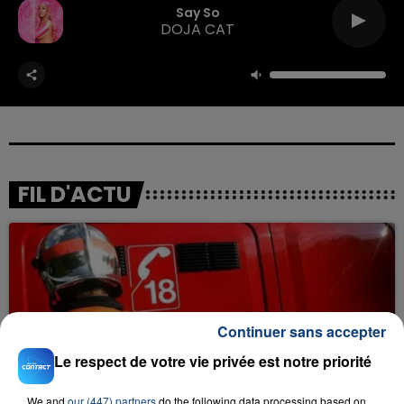
Say So
DOJA CAT
FIL D'ACTU
Continuer sans accepter
Le respect de votre vie privée est notre priorité
23 juillet 2026
INCENDIE MORTEL À LENS : UNE FEMME ET
We and
our (447) partners
do the following data processing based on