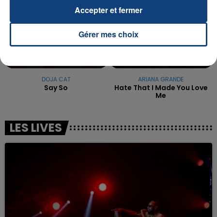
Accepter et fermer
Gérer mes choix
DOJA CAT
ARIANA GRANDE
Say So
Hate That I Made You Love
Me
LES LIVES