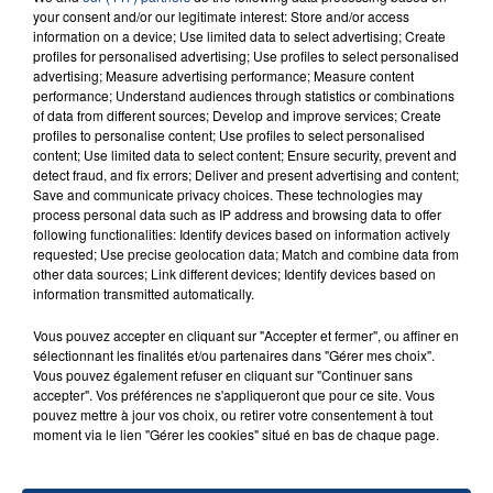
SON BÉBÉ ENTRE LA VIE ET LA...
your consent and/or our legitimate interest: Store and/or access
Un homme s'est immolé par le feu après avoir
information on a device; Use limited data to select advertising; Create
profiles for personalised advertising; Use profiles to select personalised
aspergé sa compagne et leur bébé de trois mois
advertising; Measure advertising performance; Measure content
d'un liquide inflammable.
performance; Understand audiences through statistics or combinations
of data from different sources; Develop and improve services; Create
profiles to personalise content; Use profiles to select personalised
content; Use limited data to select content; Ensure security, prevent and
detect fraud, and fix errors; Deliver and present advertising and content;
Save and communicate privacy choices. These technologies may
process personal data such as IP address and browsing data to offer
20 juillet 2026
following functionalities: Identify devices based on information actively
UNE ADOLESCENTE DEVANT SE FAIRE
requested; Use precise geolocation data; Match and combine data from
other data sources; Link different devices; Identify devices based on
OPÉRER DE LA CHEVILLE RESSORT DE LA...
information transmitted automatically.
La famille a porté plainte contre la clinique qui a
reconnu sa responsabilité et présenté ses
Vous pouvez accepter en cliquant sur "Accepter et fermer", ou affiner en
sélectionnant les finalités et/ou partenaires dans "Gérer mes choix".
excuses.
TITRES DIFFUSÉS
Vous pouvez également refuser en cliquant sur "Continuer sans
accepter". Vos préférences ne s'appliqueront que pour ce site. Vous
pouvez mettre à jour vos choix, ou retirer votre consentement à tout
moment via le lien "Gérer les cookies" situé en bas de chaque page.
18h31
18h31
18h28
18h28