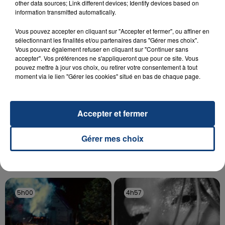
Un homme s'est immolé par le feu après avoir
other data sources; Link different devices; Identify devices based on
information transmitted automatically.
aspergé sa compagne et leur bébé de trois mois
d'un liquide inflammable.
Vous pouvez accepter en cliquant sur "Accepter et fermer", ou affiner en
sélectionnant les finalités et/ou partenaires dans "Gérer mes choix".
Vous pouvez également refuser en cliquant sur "Continuer sans
accepter". Vos préférences ne s'appliqueront que pour ce site. Vous
pouvez mettre à jour vos choix, ou retirer votre consentement à tout
moment via le lien "Gérer les cookies" situé en bas de chaque page.
20 juillet 2026
UNE ADOLESCENTE DEVANT SE FAIRE
Accepter et fermer
OPÉRER DE LA CHEVILLE RESSORT DE LA...
La famille a porté plainte contre la clinique qui a
Gérer mes choix
reconnu sa responsabilité et présenté ses
excuses.
TITRES DIFFUSÉS
5h00
5h00
4h57
4h57