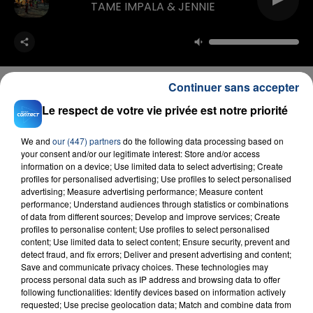
TAME IMPALA & JENNIE
Continuer sans accepter
Le respect de votre vie privée est notre priorité
FIL D'ACTU
We and
our (447) partners
do the following data processing based on
your consent and/or our legitimate interest: Store and/or access
information on a device; Use limited data to select advertising; Create
profiles for personalised advertising; Use profiles to select personalised
advertising; Measure advertising performance; Measure content
performance; Understand audiences through statistics or combinations
of data from different sources; Develop and improve services; Create
profiles to personalise content; Use profiles to select personalised
content; Use limited data to select content; Ensure security, prevent and
detect fraud, and fix errors; Deliver and present advertising and content;
Save and communicate privacy choices. These technologies may
23 juillet 2026
process personal data such as IP address and browsing data to offer
INCENDIE MORTEL À LENS : UNE FEMME ET
following functionalities: Identify devices based on information actively
SON BÉBÉ ENTRE LA VIE ET LA...
requested; Use precise geolocation data; Match and combine data from