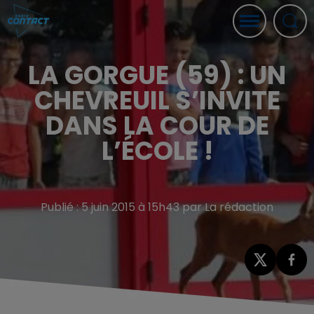
LA GORGUE (59) : UN
CHEVREUIL S’INVITE
DANS LA COUR DE
L’ÉCOLE !
Publié : 5 juin 2015 à 15h43 par La rédaction