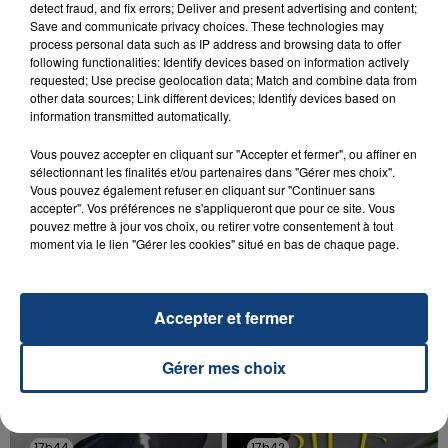
23 juillet 2026
detect fraud, and fix errors; Deliver and present advertising and content;
INCENDIE MORTEL À LENS : UNE FEMME ET
Save and communicate privacy choices. These technologies may
SON BÉBÉ ENTRE LA VIE ET LA...
process personal data such as IP address and browsing data to offer
following functionalities: Identify devices based on information actively
Un homme s'est immolé par le feu après avoir
requested; Use precise geolocation data; Match and combine data from
aspergé sa compagne et leur bébé de trois mois
other data sources; Link different devices; Identify devices based on
information transmitted automatically.
d'un liquide inflammable.
Vous pouvez accepter en cliquant sur "Accepter et fermer", ou affiner en
sélectionnant les finalités et/ou partenaires dans "Gérer mes choix".
Vous pouvez également refuser en cliquant sur "Continuer sans
accepter". Vos préférences ne s'appliqueront que pour ce site. Vous
pouvez mettre à jour vos choix, ou retirer votre consentement à tout
moment via le lien "Gérer les cookies" situé en bas de chaque page.
20 juillet 2026
UNE ADOLESCENTE DEVANT SE FAIRE
OPÉRER DE LA CHEVILLE RESSORT DE LA...
Accepter et fermer
La famille a porté plainte contre la clinique qui a
reconnu sa responsabilité et présenté ses
Gérer mes choix
excuses.
TITRES DIFFUSÉS
17h44
17h44
17h42
17h42