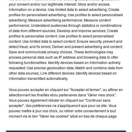
your consent and/or our legitimate interest: Store and/or access
information on a device; Use limited data to select advertising; Create
profiles for personalised advertising; Use profiles to select personalised
advertising; Measure advertising performance; Measure content
performance; Understand audiences through statistics or combinations
FIL D'ACTU
of data from different sources; Develop and improve services; Create
profiles to personalise content; Use profiles to select personalised
content; Use limited data to select content; Ensure security, prevent and
detect fraud, and fix errors; Deliver and present advertising and content;
Save and communicate privacy choices. These technologies may
process personal data such as IP address and browsing data to offer
following functionalities: Identify devices based on information actively
requested; Use precise geolocation data; Match and combine data from
other data sources; Link different devices; Identify devices based on
information transmitted automatically.
23 juillet 2026
Vous pouvez accepter en cliquant sur "Accepter et fermer", ou affiner en
INCENDIE MORTEL À LENS : UNE FEMME ET
sélectionnant les finalités et/ou partenaires dans "Gérer mes choix".
Vous pouvez également refuser en cliquant sur "Continuer sans
SON BÉBÉ ENTRE LA VIE ET LA...
accepter". Vos préférences ne s'appliqueront que pour ce site. Vous
Un homme s'est immolé par le feu après avoir
pouvez mettre à jour vos choix, ou retirer votre consentement à tout
aspergé sa compagne et leur bébé de trois mois
moment via le lien "Gérer les cookies" situé en bas de chaque page.
d'un liquide inflammable.