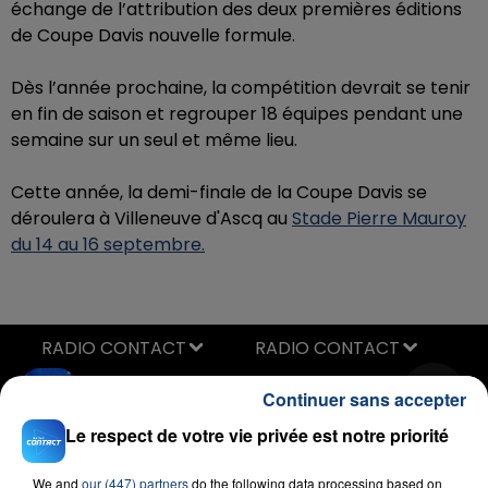
échange de l’attribution des deux premières éditions
de Coupe Davis nouvelle formule.
Dès l’année prochaine, la compétition devrait se tenir
en fin de saison et regrouper 18 équipes pendant une
semaine sur un seul et même lieu.
Cette année, la demi-finale de la Coupe Davis se
déroulera à Villeneuve d'Ascq au
Stade Pierre Mauroy
du 14 au 16 septembre.
RADIO CONTACT
Rien A Feter
Continuer sans accepter
CAMILLE YEMBE
Le respect de votre vie privée est notre priorité
We and
our (447) partners
do the following data processing based on