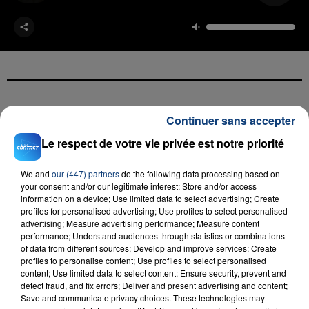
FIL D'ACTU
Continuer sans accepter
Le respect de votre vie privée est notre priorité
We and
our (447) partners
do the following data processing based on
your consent and/or our legitimate interest: Store and/or access
information on a device; Use limited data to select advertising; Create
profiles for personalised advertising; Use profiles to select personalised
advertising; Measure advertising performance; Measure content
performance; Understand audiences through statistics or combinations
of data from different sources; Develop and improve services; Create
23 juillet 2026
profiles to personalise content; Use profiles to select personalised
INCENDIE MORTEL À LENS : UNE FEMME ET
content; Use limited data to select content; Ensure security, prevent and
SON BÉBÉ ENTRE LA VIE ET LA...
detect fraud, and fix errors; Deliver and present advertising and content;
Save and communicate privacy choices. These technologies may
Un homme s'est immolé par le feu après avoir