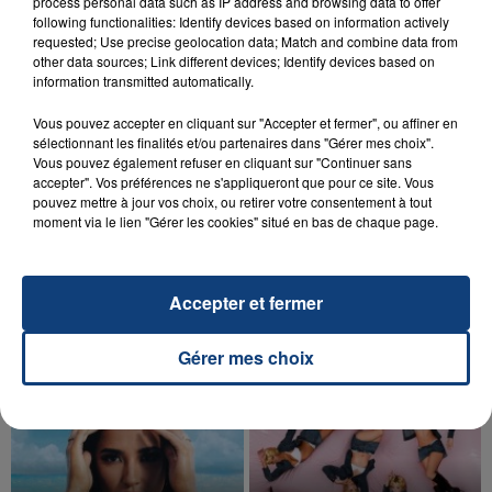
process personal data such as IP address and browsing data to offer
aspergé sa compagne et leur bébé de trois mois
following functionalities: Identify devices based on information actively
d'un liquide inflammable.
requested; Use precise geolocation data; Match and combine data from
other data sources; Link different devices; Identify devices based on
information transmitted automatically.
Vous pouvez accepter en cliquant sur "Accepter et fermer", ou affiner en
sélectionnant les finalités et/ou partenaires dans "Gérer mes choix".
Vous pouvez également refuser en cliquant sur "Continuer sans
accepter". Vos préférences ne s'appliqueront que pour ce site. Vous
20 juillet 2026
pouvez mettre à jour vos choix, ou retirer votre consentement à tout
UNE ADOLESCENTE DEVANT SE FAIRE
moment via le lien "Gérer les cookies" situé en bas de chaque page.
OPÉRER DE LA CHEVILLE RESSORT DE LA...
La famille a porté plainte contre la clinique qui a
reconnu sa responsabilité et présenté ses
Accepter et fermer
excuses.
TITRES DIFFUSÉS
Gérer mes choix
17h53
17h53
17h48
17h48