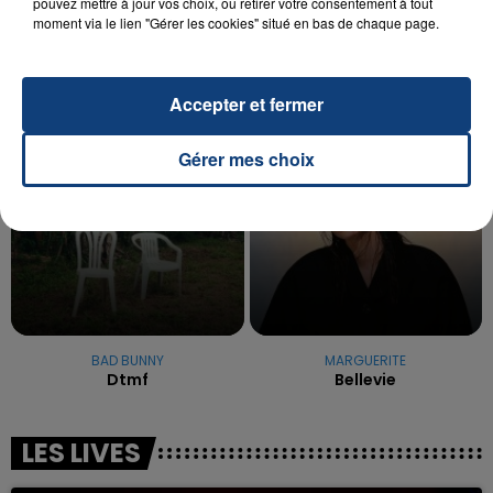
pouvez mettre à jour vos choix, ou retirer votre consentement à tout
reconnu sa responsabilité et présenté ses
moment via le lien "Gérer les cookies" situé en bas de chaque page.
excuses.
TITRES DIFFUSÉS
Accepter et fermer
22h50
22h50
22h48
22h48
Gérer mes choix
BAD BUNNY
MARGUERITE
Dtmf
Bellevie
LES LIVES