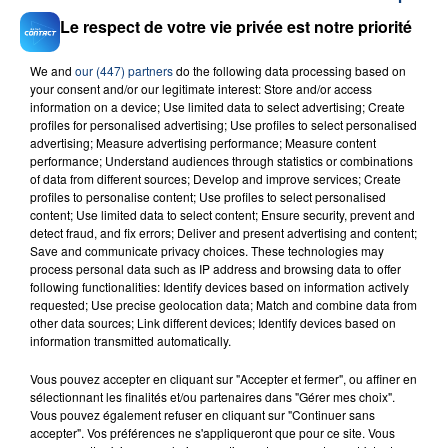
Le respect de votre vie privée est notre priorité
We and
our (447) partners
do the following data processing based on
your consent and/or our legitimate interest: Store and/or access
information on a device; Use limited data to select advertising; Create
profiles for personalised advertising; Use profiles to select personalised
23 juillet 2026
INCENDIE MORTEL À LENS : UNE FEMME ET
advertising; Measure advertising performance; Measure content
performance; Understand audiences through statistics or combinations
SON BÉBÉ ENTRE LA VIE ET LA...
of data from different sources; Develop and improve services; Create
Un homme s'est immolé par le feu après avoir
profiles to personalise content; Use profiles to select personalised
content; Use limited data to select content; Ensure security, prevent and
aspergé sa compagne et leur bébé de trois mois
detect fraud, and fix errors; Deliver and present advertising and content;
d'un liquide inflammable.
Save and communicate privacy choices. These technologies may
process personal data such as IP address and browsing data to offer
following functionalities: Identify devices based on information actively
requested; Use precise geolocation data; Match and combine data from
other data sources; Link different devices; Identify devices based on
information transmitted automatically.
20 juillet 2026
Vous pouvez accepter en cliquant sur "Accepter et fermer", ou affiner en
UNE ADOLESCENTE DEVANT SE FAIRE
sélectionnant les finalités et/ou partenaires dans "Gérer mes choix".
Vous pouvez également refuser en cliquant sur "Continuer sans
OPÉRER DE LA CHEVILLE RESSORT DE LA...
accepter". Vos préférences ne s'appliqueront que pour ce site. Vous
La famille a porté plainte contre la clinique qui a