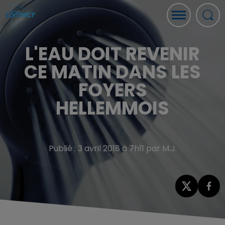
L'EAU DOIT REVENIR
CE MATIN DANS LES
FOYERS
HELLEMMOIS
Publié : 3 avril 2018 à 7h11 par M.J.