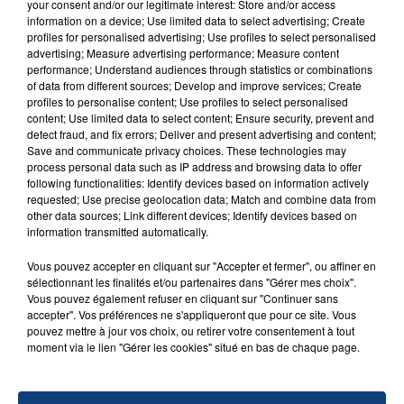
SON BÉBÉ ENTRE LA VIE ET LA...
your consent and/or our legitimate interest: Store and/or access
information on a device; Use limited data to select advertising; Create
Un homme s'est immolé par le feu après avoir
profiles for personalised advertising; Use profiles to select personalised
aspergé sa compagne et leur bébé de trois mois
advertising; Measure advertising performance; Measure content
d'un liquide inflammable.
performance; Understand audiences through statistics or combinations
of data from different sources; Develop and improve services; Create
profiles to personalise content; Use profiles to select personalised
content; Use limited data to select content; Ensure security, prevent and
detect fraud, and fix errors; Deliver and present advertising and content;
Save and communicate privacy choices. These technologies may
process personal data such as IP address and browsing data to offer
following functionalities: Identify devices based on information actively
20 juillet 2026
requested; Use precise geolocation data; Match and combine data from
UNE ADOLESCENTE DEVANT SE FAIRE
other data sources; Link different devices; Identify devices based on
OPÉRER DE LA CHEVILLE RESSORT DE LA...
information transmitted automatically.
La famille a porté plainte contre la clinique qui a
Vous pouvez accepter en cliquant sur "Accepter et fermer", ou affiner en
reconnu sa responsabilité et présenté ses
sélectionnant les finalités et/ou partenaires dans "Gérer mes choix".
excuses.
Vous pouvez également refuser en cliquant sur "Continuer sans
TITRES DIFFUSÉS
accepter". Vos préférences ne s'appliqueront que pour ce site. Vous
pouvez mettre à jour vos choix, ou retirer votre consentement à tout
moment via le lien "Gérer les cookies" situé en bas de chaque page.
12h56
12h56
12h53
12h53