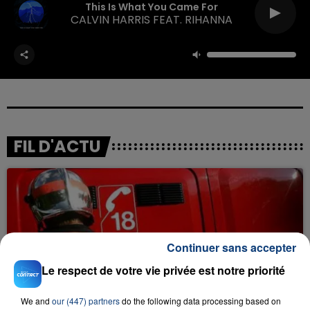
This Is What You Came For
CALVIN HARRIS FEAT. RIHANNA
FIL D'ACTU
Continuer sans accepter
Le respect de votre vie privée est notre priorité
23 juillet 2026
INCENDIE MORTEL À LENS : UNE FEMME ET
We and
our (447) partners
do the following data processing based on