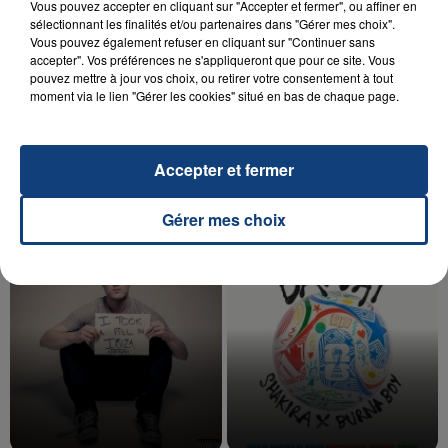
Vous pouvez accepter en cliquant sur "Accepter et fermer", ou affiner en
sélectionnant les finalités et/ou partenaires dans "Gérer mes choix".
Vous pouvez également refuser en cliquant sur "Continuer sans
accepter". Vos préférences ne s'appliqueront que pour ce site. Vous
20 juillet 2026
pouvez mettre à jour vos choix, ou retirer votre consentement à tout
UNE ADOLESCENTE DEVANT SE FAIRE
moment via le lien "Gérer les cookies" situé en bas de chaque page.
OPÉRER DE LA CHEVILLE RESSORT DE LA...
La famille a porté plainte contre la clinique qui a
Accepter et fermer
reconnu sa responsabilité et présenté ses
excuses.
TITRES DIFFUSÉS
Gérer mes choix
12h04
12h04
12h00
12h00