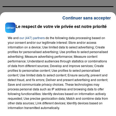
Continuer sans accepter
FIL D'ACTU
Le respect de votre vie privée est notre priorité
We and
our (447) partners
do the following data processing based on
your consent and/or our legitimate interest: Store and/or access
information on a device; Use limited data to select advertising; Create
profiles for personalised advertising; Use profiles to select personalised
advertising; Measure advertising performance; Measure content
performance; Understand audiences through statistics or combinations
of data from different sources; Develop and improve services; Create
profiles to personalise content; Use profiles to select personalised
23 juillet 2026
content; Use limited data to select content; Ensure security, prevent and
INCENDIE MORTEL À LENS : UNE FEMME ET
detect fraud, and fix errors; Deliver and present advertising and content;
SON BÉBÉ ENTRE LA VIE ET LA...
Save and communicate privacy choices. These technologies may
Un homme s'est immolé par le feu après avoir
process personal data such as IP address and browsing data to offer
following functionalities: Identify devices based on information actively
aspergé sa compagne et leur bébé de trois mois
requested; Use precise geolocation data; Match and combine data from
d'un liquide inflammable.
other data sources; Link different devices; Identify devices based on
information transmitted automatically.