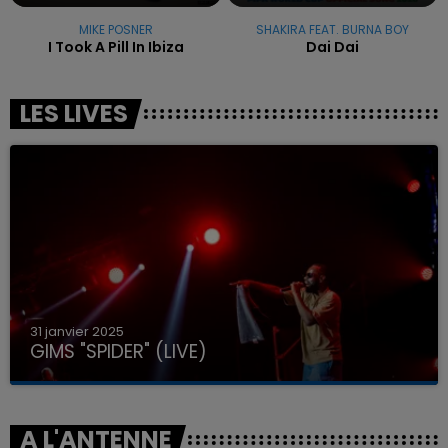
MIKE POSNER
SHAKIRA FEAT. BURNA BOY
I Took A Pill In Ibiza
Dai Dai
LES LIVES
31 janvier 2025
GIMS "SPIDER" (LIVE)
A L'ANTENNE