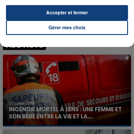
Accepter et fermer
Gérer mes choix
FIL D'ACTU
23 juillet 2026
INCENDIE MORTEL À LENS : UNE FEMME ET
SON BÉBÉ ENTRE LA VIE ET LA...
Un homme s'est immolé par le feu après avoir
aspergé sa compagne et leur bébé de trois mois