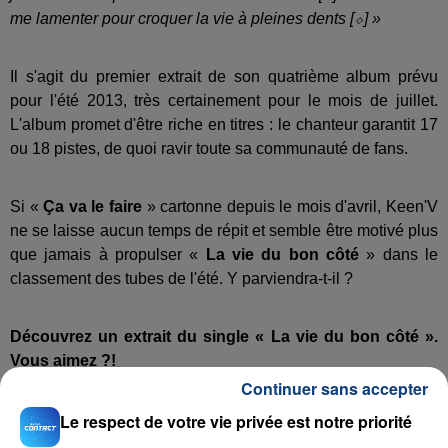
me lamenter pour croquer la vie à pleines dents [⬦] »
Il s'agit du premier extrait de son quatrième album prévu
pour l'été 2013, très certainement pour le mois de juillet.
L'album promet d'être riche en titres : le chanteur garantit 17
ou 18 pistes, de quoi ravir toute sa communauté de fans.
Si «
Ça va le faire
» cartonne depuis le mois d'avril, Keen'V
ne se laisse aucun temps de répit et semble être motivé plus
que jamais à propulser «
La vie du bon côté
» dans le
classement des tubes de l'été. Y parviendra-t-il ?
Découvrez un extrait du single « La vie du bon côté ».
Vous aimez ?!
Continuer sans accepter
Le respect de votre vie privée est notre priorité