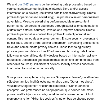
We and
our (447) partners
do the following data processing based on
your consent and/or our legitimate interest: Store and/or access
information on a device; Use limited data to select advertising; Create
profiles for personalised advertising; Use profiles to select personalised
advertising; Measure advertising performance; Measure content
performance; Understand audiences through statistics or combinations
of data from different sources; Develop and improve services; Create
profiles to personalise content; Use profiles to select personalised
content; Use limited data to select content; Ensure security, prevent and
detect fraud, and fix errors; Deliver and present advertising and content;
Save and communicate privacy choices. These technologies may
process personal data such as IP address and browsing data to offer
following functionalities: Identify devices based on information actively
requested; Use precise geolocation data; Match and combine data from
other data sources; Link different devices; Identify devices based on
information transmitted automatically.
Vous pouvez accepter en cliquant sur "Accepter et fermer", ou affiner en
sélectionnant les finalités et/ou partenaires dans "Gérer mes choix".
RADIO CONTACT
Vous pouvez également refuser en cliquant sur "Continuer sans
accepter". Vos préférences ne s'appliqueront que pour ce site. Vous
Young, Wild & Free
pouvez mettre à jour vos choix, ou retirer votre consentement à tout
SNOOP DOGG & WIZ KHALIFA
moment via le lien "Gérer les cookies" situé en bas de chaque page.