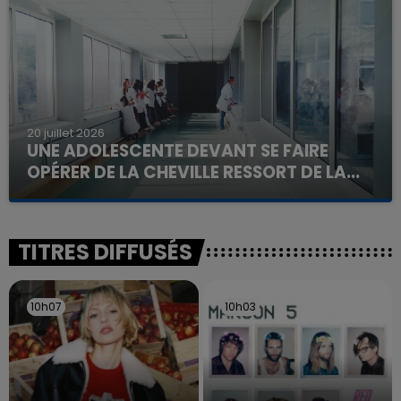
d'un liquide inflammable.
20 juillet 2026
UNE ADOLESCENTE DEVANT SE FAIRE
OPÉRER DE LA CHEVILLE RESSORT DE LA...
La famille a porté plainte contre la clinique qui a
reconnu sa responsabilité et présenté ses
excuses.
TITRES DIFFUSÉS
10h07
10h07
10h03
10h03