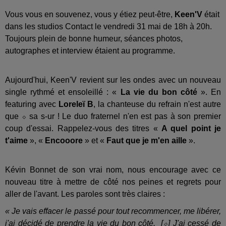
Vous vous en souvenez, vous y étiez peut-être,
Keen'V
était
dans les studios Contact le vendredi 31 mai de 18h à 20h.
Toujours plein de bonne humeur, séances photos,
autographes et interview étaient au programme.
Aujourd'hui, Keen'V revient sur les ondes avec un nouveau
single rythmé et ensoleillé : «
La vie du bon côté
». En
featuring avec
Loreleï B
, la chanteuse du refrain n'est autre
que ⬦ sa s-ur ! Le duo fraternel n'en est pas à son premier
coup d'essai. Rappelez-vous des titres «
A quel point je
t'aime
», «
Encooore
» et «
Faut que je m'en aille
».
Kévin Bonnet de son vrai nom, nous encourage avec ce
nouveau titre à mettre de côté nos peines et regrets pour
aller de l'avant. Les paroles sont très claires :
« Je vais effacer le passé pour tout recommencer, me libérer,
j'ai décidé de prendre la vie du bon côté. [⬦] J'ai cessé de