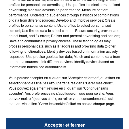
profiles for personalised advertising; Use profiles to select personalised
FIL D'ACTU
advertising; Measure advertising performance; Measure content
performance; Understand audiences through statistics or combinations
of data from different sources; Develop and improve services; Create
profiles to personalise content; Use profiles to select personalised
content; Use limited data to select content; Ensure security, prevent and
detect fraud, and fix errors; Deliver and present advertising and content;
Save and communicate privacy choices. These technologies may
process personal data such as IP address and browsing data to offer
following functionalities: Identify devices based on information actively
requested; Use precise geolocation data; Match and combine data from
other data sources; Link different devices; Identify devices based on
information transmitted automatically.
23 juillet 2026
INCENDIE MORTEL À LENS : UNE FEMME ET
Vous pouvez accepter en cliquant sur "Accepter et fermer", ou affiner en
SON BÉBÉ ENTRE LA VIE ET LA...
sélectionnant les finalités et/ou partenaires dans "Gérer mes choix".
Un homme s'est immolé par le feu après avoir
Vous pouvez également refuser en cliquant sur "Continuer sans
accepter". Vos préférences ne s'appliqueront que pour ce site. Vous
aspergé sa compagne et leur bébé de trois mois
pouvez mettre à jour vos choix, ou retirer votre consentement à tout
d'un liquide inflammable.
moment via le lien "Gérer les cookies" situé en bas de chaque page.
Accepter et fermer