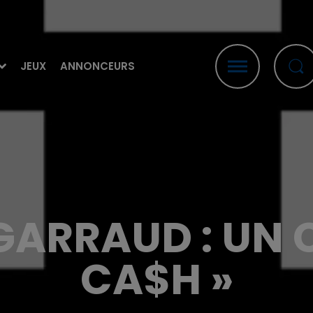
JEUX
ANNONCEURS
ARRAUD : UN C
CA$H »