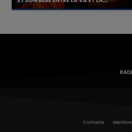
ET SON BÉBÉ ENTRE LA VIE ET LA...
Un homme s'est immolé par le feu après avoir
aspergé sa compagne et leur bébé de trois
mois d'un liquide inflammable.
RAD
Contacts
Mention