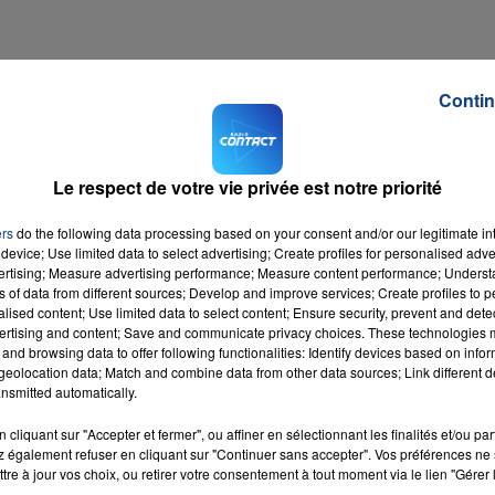
Contin
16h00 - 20h00
LA TEAM DU WEEK-END
Le respect de votre vie privée est notre priorité
ers
do the following data processing based on your consent and/or our legitimate int
device; Use limited data to select advertising; Create profiles for personalised adver
vertising; Measure advertising performance; Measure content performance; Unders
ns of data from different sources; Develop and improve services; Create profiles to 
alised content; Use limited data to select content; Ensure security, prevent and detect
ertising and content; Save and communicate privacy choices. These technologies
and browsing data to offer following functionalities: Identify devices based on infor
eolocation data; Match and combine data from other data sources; Link different de
nsmitted automatically.
cliquant sur "Accepter et fermer", ou affiner en sélectionnant les finalités et/ou pa
 également refuser en cliquant sur "Continuer sans accepter". Vos préférences ne 
tre à jour vos choix, ou retirer votre consentement à tout moment via le lien "Gérer 