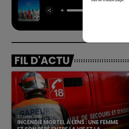
Work 
Hom
FIF
HARM
7h00 - 12h00
nd
La Team du Week-end
FIL D'ACTU
23 juillet 2026
INCENDIE MORTEL À LENS : UNE FEMME