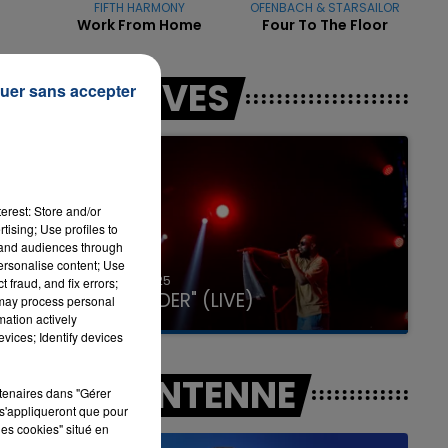
FIFTH HARMONY
OFENBACH & STARSAILOR
Work From Home
Four To The Floor
LES LIVES
uer sans accepter
7h00 - 12h00
LA TEAM DU WEEK-END
erest: Store and/or
tising; Use profiles to
tand audiences through
personalise content; Use
31 janvier 2025
 fraud, and fix errors;
GIMS "SPIDER" (LIVE)
 may process personal
mation actively
vices; Identify devices
A L'ANTENNE
rtenaires dans "Gérer
s'appliqueront que pour
les cookies" situé en