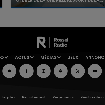
OPÉRER DE LA CHEVILLE RESSORT DE LA...
La famille a porté plainte contre la clinique qui a
reconnu sa responsabilité et présenté ses
excuses.
IO
ACTUS
MÉDIAS
JEUX
ANNONC
s Légales
Recrutement
Règlements
Gestion des 