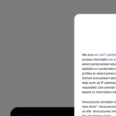
7h00 - 12h00
LA TEAM DU WEEK-END
We and
our (447) partn
access information on a 
select personalised ad
statistics or combinatio
profiles to select person
Deliver and present adv
data such as IP address 
requested; Use precise g
based on information tra
Vous pouvez accepter en 
mes choix". Vous pouvez
ce site. Vous pouvez met
bas de chaque page.