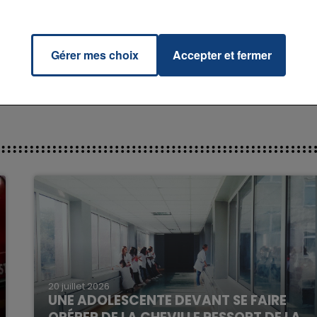
From
RADIO CONTACT
e
TH
ONY
Gérer mes choix
Accepter et fermer
16h00 - 20h00
La Team du Week-end
20 juillet 2026
UNE ADOLESCENTE DEVANT SE FAIRE