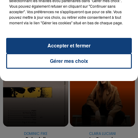
sélectionnant les finalités et/ou partenaires dans "Gérer mes choix".
Vous pouvez également refuser en cliquant sur "Continuer sans
20 juillet 2026
accepter". Vos préférences ne s'appliqueront que pour ce site. Vous
UNE ADOLESCENTE DEVANT SE FAIRE
pouvez mettre à jour vos choix, ou retirer votre consentement à tout
OPÉRER DE LA CHEVILLE RESSORT DE LA...
moment via le lien "Gérer les cookies" situé en bas de chaque page.
La famille a porté plainte contre la clinique qui a
reconnu sa responsabilité et présenté ses
Accepter et fermer
excuses.
TITRES DIFFUSÉS
Gérer mes choix
13h29
13h29
13h26
13h26
DOMINIC FIKE
CLARA LUCIANI