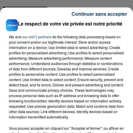
FIL D'ACTU
Continuer sans accepter
Le respect de votre vie privée est notre priorité
We and
our (447) partners
do the following data processing based on
your consent and/or our legitimate interest: Store and/or access
information on a device; Use limited data to select advertising; Create
profiles for personalised advertising; Use profiles to select personalised
advertising; Measure advertising performance; Measure content
performance; Understand audiences through statistics or combinations
23 juillet 2026
of data from different sources; Develop and improve services; Create
INCENDIE MORTEL À LENS : UNE FEMME ET
profiles to personalise content; Use profiles to select personalised
content; Use limited data to select content; Ensure security, prevent and
SON BÉBÉ ENTRE LA VIE ET LA...
detect fraud, and fix errors; Deliver and present advertising and content;
Un homme s'est immolé par le feu après avoir
Save and communicate privacy choices. These technologies may
process personal data such as IP address and browsing data to offer
aspergé sa compagne et leur bébé de trois mois
following functionalities: Identify devices based on information actively
d'un liquide inflammable.
requested; Use precise geolocation data; Match and combine data from
other data sources; Link different devices; Identify devices based on
information transmitted automatically.
Vous pouvez accepter en cliquant sur "Accepter et fermer", ou affiner en