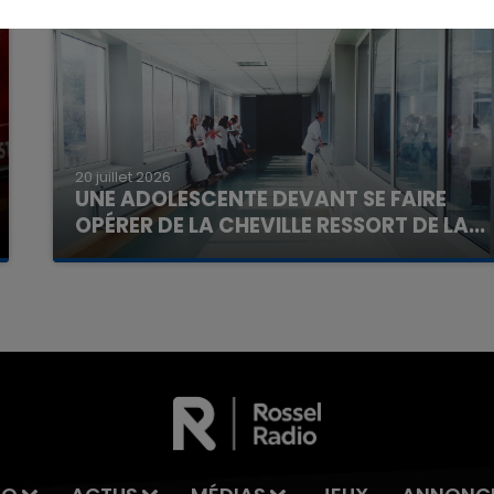
20 juillet 2026
16h00 - 20h00
UNE ADOLESCENTE DEVANT SE FAIRE
La Team du Week-end
OPÉRER DE LA CHEVILLE RESSORT DE LA...
La famille a porté plainte contre la clinique qui a
reconnu sa responsabilité et présenté ses
excuses.