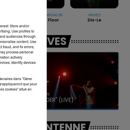
OFENBACH & STARSAILOR
ANGELE
Four To The Floor
Dis-Le
erest: Store and/or
16h00 - 20h00
LA TEAM DU WEEK-END
tising; Use profiles to
tand audiences through
LES LIVES
personalise content; Use
 fraud, and fix errors;
 may process personal
mation actively
vices; Identify devices
rtenaires dans "Gérer
s'appliqueront que pour
les cookies" situé en
31 janvier 2025
GIMS "SPIDER" (LIVE)
A L'ANTENNE