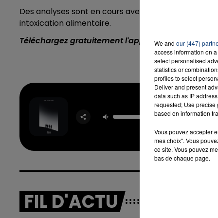
Des analyses sont en cours avec les partenaires fou
intoxication alimentaire.
Téléchargez gratuitement l'application Contact F
We and
our (447) partn
16h00 - 20h00
LA TEAM DU WEEK-END
access information on a 
select personalised ad
statistics or combinatio
profiles to select person
Deliver and present adv
data such as IP address 
Four To
requested; Use precise g
Floo
based on information tra
OFENBA
STARSA
Vous pouvez accepter en 
mes choix". Vous pouvez
ce site. Vous pouvez met
bas de chaque page.
FIL D'ACTU