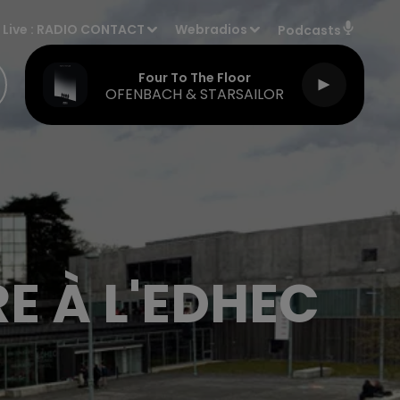
Live :
RADIO CONTACT
Webradios
Podcasts
Four To The Floor
OFENBACH & STARSAILOR
E À L'EDHEC