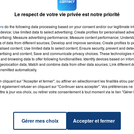
rnisseurs de l’EDHEC pour trouver l’origine de cette
Le respect de votre vie privée est notre priorité
M sur
et
ers
do the following data processing based on your consent and/or our legitimate int
7h00 - 12h00
LA TEAM DU WEEK-END
device; Use limited data to select advertising; Create profiles for personalised adver
vertising; Measure advertising performance; Measure content performance; Unders
ns of data from different sources; Develop and improve services; Create profiles to 
alised content; Use limited data to select content; Ensure security, prevent and detect
ertising and content; Save and communicate privacy choices. These technologies
and browsing data to offer following functionalities: Identify devices based on infor
 The
eolocation data; Match and combine data from other data sources; Link different de
RADIO CONTACT
r
nsmitted automatically.
CH &
ILOR
cliquant sur "Accepter et fermer", ou affiner en sélectionnant les finalités et/ou pa
 également refuser en cliquant sur "Continuer sans accepter". Vos préférences ne 
tre à jour vos choix, ou retirer votre consentement à tout moment via le lien "Gérer 
Gérer mes choix
Accepter et fermer