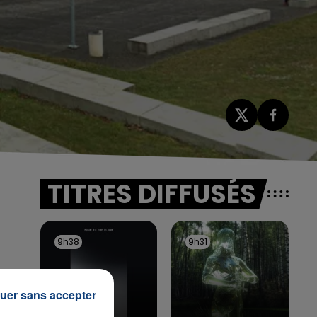
TITRES DIFFUSÉS
9h38
9h38
9h31
9h31
uer sans accepter