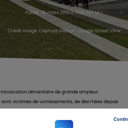
Publié : 15 mars 2019 à 7h16 par M.J.
Crédit image:
Capture d'écran Google Street View
intoxication alimentaire de grande ampleur.
nt sont victimes de vomissements, de diarrhées depuis
 de ce qui se trouve à manger ou à boire sur le campus ne
Contin