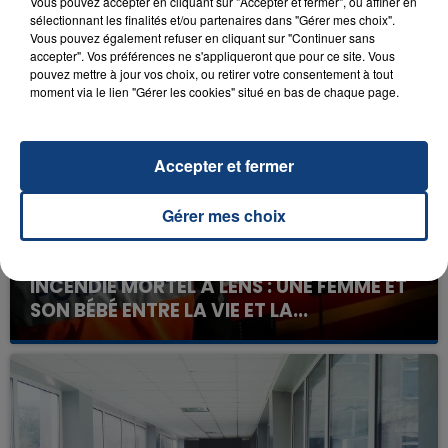
Vous pouvez accepter en cliquant sur "Accepter et fermer", ou affiner en
sélectionnant les finalités et/ou partenaires dans "Gérer mes choix".
Vous pouvez également refuser en cliquant sur "Continuer sans
accepter". Vos préférences ne s'appliqueront que pour ce site. Vous
FIL D'ACTU
pouvez mettre à jour vos choix, ou retirer votre consentement à tout
moment via le lien "Gérer les cookies" situé en bas de chaque page.
Accepter et fermer
Gérer mes choix
23 juillet 2026
INCENDIE MORTEL À LENS : UNE FEMME ET
SON BÉBÉ ENTRE LA VIE ET LA...
Un homme s'est immolé par le feu après avoir
aspergé sa compagne et leur bébé de trois mois
d'un liquide inflammable.