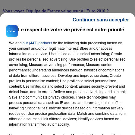
Vous voyez l'équipe de France vainqueur à l'Euro 2016 ?
Continuer sans accepter
Je ne sais pas, la seule chose que je sais c'est que l'équipe de France
Le respect de votre vie privée est notre priorité
est aujourd'hui très soudée, et a un très bon état d'esprit. Ça n'a pas
toujours été le cas et on le sait.
We and
our (447) partners
do the following data processing based on
your consent and/or our legitimate interest: Store and/or access
information on a device; Use limited data to select advertising; Create
N. EK
profiles for personalised advertising; Use profiles to select personalised
advertising; Measure advertising performance; Measure content
performance; Understand audiences through statistics or combinations
of data from different sources; Develop and improve services; Create
profiles to personalise content; Use profiles to select personalised
RADIO CONTACT
content; Use limited data to select content; Ensure security, prevent and
detect fraud, and fix errors; Deliver and present advertising and content;
Where Have You Been
Save and communicate privacy choices. These technologies may
RIHANNA
process personal data such as IP address and browsing data to offer
following functionalities: Identify devices based on information actively
requested; Use precise geolocation data; Match and combine data from
other data sources; Link different devices; Identify devices based on
information transmitted automatically.