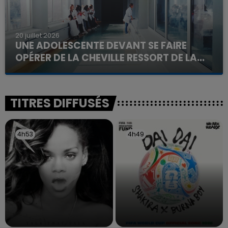
20 juillet 2026
UNE ADOLESCENTE DEVANT SE FAIRE
OPÉRER DE LA CHEVILLE RESSORT DE LA...
La famille a porté plainte contre la clinique qui a
reconnu sa responsabilité et présenté ses
excuses.
TITRES DIFFUSÉS
4h53
4h53
4h49
4h49