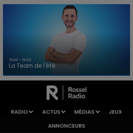
7h00 - 11h00
La Team de l'été
7h00 - 11h00
LA TEAM DE L'ÉTÉ
RADIO
ACTUS
MÉDIAS
JEUX
ANNONCEURS