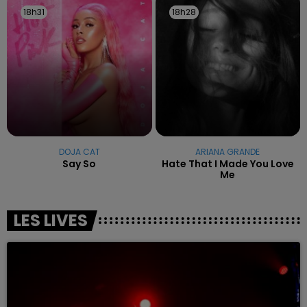
18h31
18h31
18h28
18h28
DOJA CAT
ARIANA GRANDE
Say So
Hate That I Made You Love
Me
LES LIVES