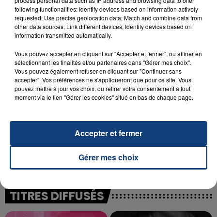
process personal data such as IP address and browsing data to offer
following functionalities: Identify devices based on information actively
23 juillet 2026
INCENDIE MORTEL À LENS : UNE FEMME ET
requested; Use precise geolocation data; Match and combine data from
other data sources; Link different devices; Identify devices based on
SON BÉBÉ ENTRE LA VIE ET LA...
information transmitted automatically.
Un homme s'est immolé par le feu après avoir
Vous pouvez accepter en cliquant sur "Accepter et fermer", ou affiner en
aspergé sa compagne et leur bébé de trois mois
sélectionnant les finalités et/ou partenaires dans "Gérer mes choix".
d'un liquide inflammable.
Vous pouvez également refuser en cliquant sur "Continuer sans
accepter". Vos préférences ne s'appliqueront que pour ce site. Vous
pouvez mettre à jour vos choix, ou retirer votre consentement à tout
moment via le lien "Gérer les cookies" situé en bas de chaque page.
20 juillet 2026
Accepter et fermer
UNE ADOLESCENTE DEVANT SE FAIRE
OPÉRER DE LA CHEVILLE RESSORT DE LA...
Gérer mes choix
La famille a porté plainte contre la clinique qui a
reconnu sa responsabilité et présenté ses
excuses.
TITRES DIFFUSÉS