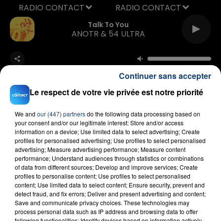
RADIO CONTACT
Talk To You
ANOTR & 54 ULTRA
Continuer sans accepter
Le respect de votre vie privée est notre priorité
We and
our (447) partners
do the following data processing based on
FIL D'ACTU
your consent and/or our legitimate interest: Store and/or access
information on a device; Use limited data to select advertising; Create
profiles for personalised advertising; Use profiles to select personalised
advertising; Measure advertising performance; Measure content
performance; Understand audiences through statistics or combinations
of data from different sources; Develop and improve services; Create
profiles to personalise content; Use profiles to select personalised
content; Use limited data to select content; Ensure security, prevent and
detect fraud, and fix errors; Deliver and present advertising and content;
Save and communicate privacy choices. These technologies may
process personal data such as IP address and browsing data to offer
23 juillet 2026
following functionalities: Identify devices based on information actively