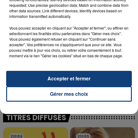
INCENDIE MORTEL À LENS : UNE FEMME ET
requested; Use precise geolocation data; Match and combine data from
other data sources; Link different devices; Identify devices based on
SON BÉBÉ ENTRE LA VIE ET LA...
information transmitted automatically.
Un homme s'est immolé par le feu après avoir
aspergé sa compagne et leur bébé de trois mois
Vous pouvez accepter en cliquant sur "Accepter et fermer", ou affiner en
sélectionnant les finalités et/ou partenaires dans "Gérer mes choix".
d'un liquide inflammable.
Vous pouvez également refuser en cliquant sur "Continuer sans
accepter". Vos préférences ne s'appliqueront que pour ce site. Vous
pouvez mettre à jour vos choix, ou retirer votre consentement à tout
moment via le lien "Gérer les cookies" situé en bas de chaque page.
20 juillet 2026
Accepter et fermer
UNE ADOLESCENTE DEVANT SE FAIRE
OPÉRER DE LA CHEVILLE RESSORT DE LA...
Gérer mes choix
La famille a porté plainte contre la clinique qui a
reconnu sa responsabilité et présenté ses
excuses.
TITRES DIFFUSÉS
20h59
20h59
20h55
20h55