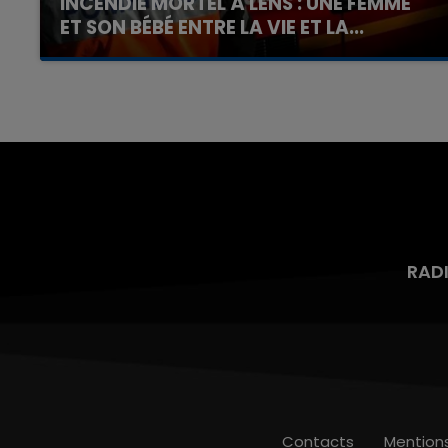
INCENDIE MORTEL À LENS : UNE FEMME
ET SON BÉBÉ ENTRE LA VIE ET LA...
Un homme s'est immolé par le feu après avoir
aspergé sa compagne et leur bébé de trois
mois d'un liquide inflammable.
RAD
Contacts
Mention