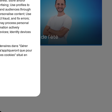
erest: Store and/or
tising; Use profiles to
tand audiences through
personalise content; Use
 fraud, and fix errors;
 may process personal
mation actively
vices; Identify devices
7h00 - 11h00
La Team de l'été
rtenaires dans "Gérer
s'appliqueront que pour
les cookies" situé en