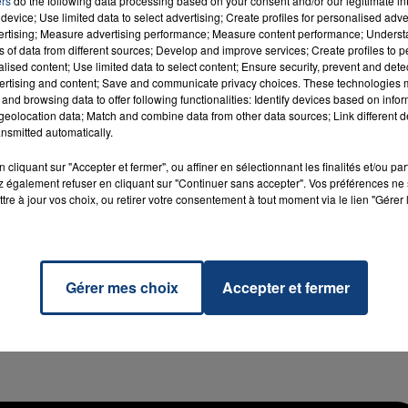
ers
do the following data processing based on your consent and/or our legitimate int
device; Use limited data to select advertising; Create profiles for personalised adver
vertising; Measure advertising performance; Measure content performance; Unders
ns of data from different sources; Develop and improve services; Create profiles to 
alised content; Use limited data to select content; Ensure security, prevent and detect
ertising and content; Save and communicate privacy choices. These technologies
and browsing data to offer following functionalities: Identify devices based on infor
eolocation data; Match and combine data from other data sources; Link different de
7h00 - 11h00
La Team de l'été
nsmitted automatically.
cliquant sur "Accepter et fermer", ou affiner en sélectionnant les finalités et/ou pa
 également refuser en cliquant sur "Continuer sans accepter". Vos préférences ne 
tre à jour vos choix, ou retirer votre consentement à tout moment via le lien "Gérer 
Gérer mes choix
Accepter et fermer