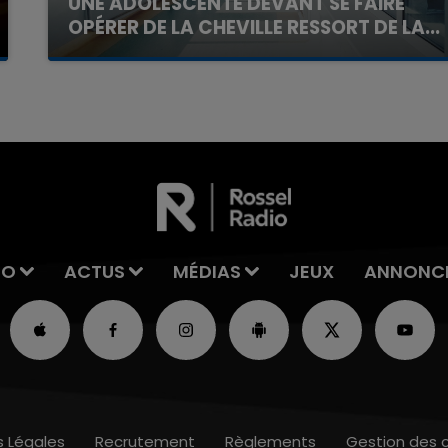
UNE ADOLESCENTE DEVANT SE FAIRE
OPÉRER DE LA CHEVILLE RESSORT DE LA...
La famille a porté plainte contre la clinique qui a
reconnu sa responsabilité et présenté ses
excuses.
IO
ACTUS
MÉDIAS
JEUX
ANNONC
s Légales
Recrutement
Règlements
Gestion des 