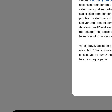
We and
our (447) partn
access information on a 
select personalised ad
statistics or combinatio
profiles to select person
Deliver and present adv
data such as IP address 
requested; Use precise g
based on information tra
Vous pouvez accepter en 
mes choix". Vous pouvez
ce site. Vous pouvez met
bas de chaque page.