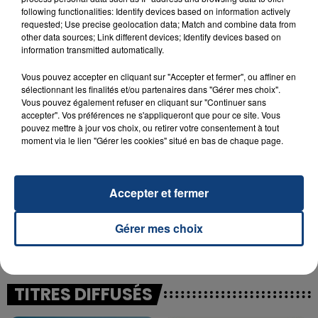
following functionalities: Identify devices based on information actively
23 juillet 2026
requested; Use precise geolocation data; Match and combine data from
INCENDIE MORTEL À LENS : UNE FEMME ET
other data sources; Link different devices; Identify devices based on
information transmitted automatically.
SON BÉBÉ ENTRE LA VIE ET LA...
Un homme s'est immolé par le feu après avoir
Vous pouvez accepter en cliquant sur "Accepter et fermer", ou affiner en
aspergé sa compagne et leur bébé de trois mois
sélectionnant les finalités et/ou partenaires dans "Gérer mes choix".
Vous pouvez également refuser en cliquant sur "Continuer sans
d'un liquide inflammable.
accepter". Vos préférences ne s'appliqueront que pour ce site. Vous
pouvez mettre à jour vos choix, ou retirer votre consentement à tout
moment via le lien "Gérer les cookies" situé en bas de chaque page.
Accepter et fermer
20 juillet 2026
UNE ADOLESCENTE DEVANT SE FAIRE
Gérer mes choix
OPÉRER DE LA CHEVILLE RESSORT DE LA...
La famille a porté plainte contre la clinique qui a
reconnu sa responsabilité et présenté ses
excuses.
TITRES DIFFUSÉS