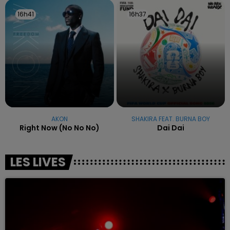
16h41
16h41
16h37
16h37
AKON
SHAKIRA FEAT. BURNA BOY
Right Now (no No No)
Dai Dai
LES LIVES