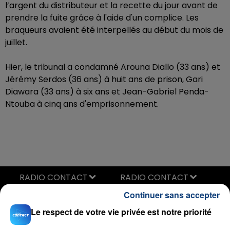
l’argent du distributeur et la recette du jour avant de
prendre la fuite grâce à l'aide d'un complice. Les
braqueurs avaient été interpellés au début du mois de
juillet.
Hier, le tribunal a condamné Arouna Diallo (33 ans) et
Jérémy Serdos (36 ans) à huit ans de prison, Gari
Diawara (33 ans) à six ans et Jean-Gabriel Penda-
Ntouba à cinq ans d'emprisonnement.
RADIO CONTACT
Continuer sans accepter
Creepin
METRO BOOMIN & THE WEEKND
Le respect de votre vie privée est notre priorité