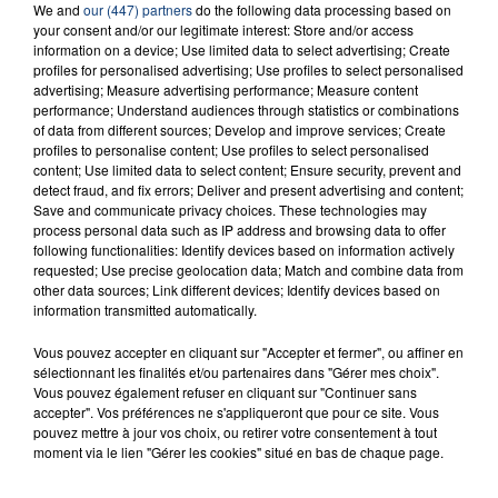
We and
our (447) partners
do the following data processing based on
your consent and/or our legitimate interest: Store and/or access
information on a device; Use limited data to select advertising; Create
profiles for personalised advertising; Use profiles to select personalised
advertising; Measure advertising performance; Measure content
performance; Understand audiences through statistics or combinations
of data from different sources; Develop and improve services; Create
FIL D'ACTU
profiles to personalise content; Use profiles to select personalised
content; Use limited data to select content; Ensure security, prevent and
detect fraud, and fix errors; Deliver and present advertising and content;
Save and communicate privacy choices. These technologies may
process personal data such as IP address and browsing data to offer
following functionalities: Identify devices based on information actively
requested; Use precise geolocation data; Match and combine data from
other data sources; Link different devices; Identify devices based on
information transmitted automatically.
Vous pouvez accepter en cliquant sur "Accepter et fermer", ou affiner en
23 juillet 2026
sélectionnant les finalités et/ou partenaires dans "Gérer mes choix".
INCENDIE MORTEL À LENS : UNE FEMME ET
Vous pouvez également refuser en cliquant sur "Continuer sans
SON BÉBÉ ENTRE LA VIE ET LA...
accepter". Vos préférences ne s'appliqueront que pour ce site. Vous
pouvez mettre à jour vos choix, ou retirer votre consentement à tout
Un homme s'est immolé par le feu après avoir
moment via le lien "Gérer les cookies" situé en bas de chaque page.
aspergé sa compagne et leur bébé de trois mois
d'un liquide inflammable.