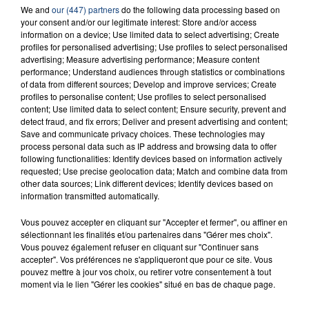
23 juillet 2026
We and
our (447) partners
do the following data processing based on
INCENDIE MORTEL À LENS : UNE FEMME ET
your consent and/or our legitimate interest: Store and/or access
information on a device; Use limited data to select advertising; Create
SON BÉBÉ ENTRE LA VIE ET LA...
profiles for personalised advertising; Use profiles to select personalised
Un homme s'est immolé par le feu après avoir
advertising; Measure advertising performance; Measure content
aspergé sa compagne et leur bébé de trois mois
performance; Understand audiences through statistics or combinations
of data from different sources; Develop and improve services; Create
d'un liquide inflammable.
profiles to personalise content; Use profiles to select personalised
content; Use limited data to select content; Ensure security, prevent and
detect fraud, and fix errors; Deliver and present advertising and content;
Save and communicate privacy choices. These technologies may
process personal data such as IP address and browsing data to offer
following functionalities: Identify devices based on information actively
requested; Use precise geolocation data; Match and combine data from
20 juillet 2026
other data sources; Link different devices; Identify devices based on
UNE ADOLESCENTE DEVANT SE FAIRE
information transmitted automatically.
OPÉRER DE LA CHEVILLE RESSORT DE LA...
Vous pouvez accepter en cliquant sur "Accepter et fermer", ou affiner en
La famille a porté plainte contre la clinique qui a
sélectionnant les finalités et/ou partenaires dans "Gérer mes choix".
reconnu sa responsabilité et présenté ses
Vous pouvez également refuser en cliquant sur "Continuer sans
accepter". Vos préférences ne s'appliqueront que pour ce site. Vous
excuses.
TITRES DIFFUSÉS
pouvez mettre à jour vos choix, ou retirer votre consentement à tout
moment via le lien "Gérer les cookies" situé en bas de chaque page.