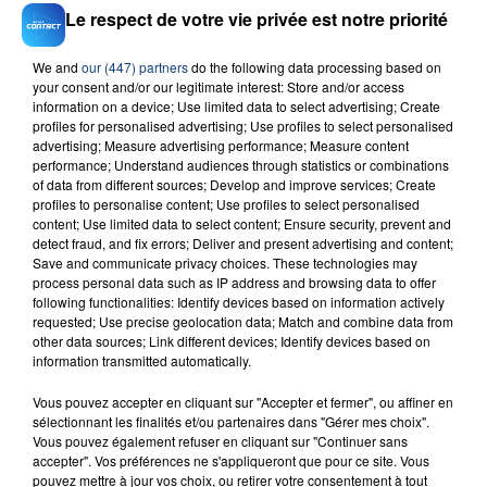
RADIO CONTACT
Le respect de votre vie privée est notre priorité
Rude Boy
RIHANNA
We and
our (447) partners
do the following data processing based on
your consent and/or our legitimate interest: Store and/or access
information on a device; Use limited data to select advertising; Create
profiles for personalised advertising; Use profiles to select personalised
advertising; Measure advertising performance; Measure content
performance; Understand audiences through statistics or combinations
of data from different sources; Develop and improve services; Create
profiles to personalise content; Use profiles to select personalised
content; Use limited data to select content; Ensure security, prevent and
detect fraud, and fix errors; Deliver and present advertising and content;
FIL D'ACTU
Save and communicate privacy choices. These technologies may
process personal data such as IP address and browsing data to offer
following functionalities: Identify devices based on information actively
requested; Use precise geolocation data; Match and combine data from
other data sources; Link different devices; Identify devices based on
information transmitted automatically.
Vous pouvez accepter en cliquant sur "Accepter et fermer", ou affiner en
sélectionnant les finalités et/ou partenaires dans "Gérer mes choix".
Vous pouvez également refuser en cliquant sur "Continuer sans
accepter". Vos préférences ne s'appliqueront que pour ce site. Vous
23 juillet 2026
pouvez mettre à jour vos choix, ou retirer votre consentement à tout