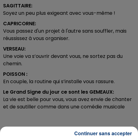
SAGITTAIRE:
Soyez un peu plus exigeant avec vous-même !
CAPRICORNE:
Vous passez d'un projet à l'autre sans souffler, mais
réussissez à vous organiser.
VERSEAU:
Une voie va s’ouvrir devant vous, ne sortez pas du
chemin.
POISSON :
En couple, la routine qui s’installe vous rassure.
Le Grand Signe du jour ce sont les
GEMEAUX:
La vie est belle pour vous, vous avez envie de chanter
et de sautiller comme dans une comédie musicale
Continuer sans accepter