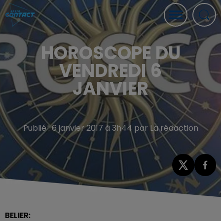
HOROSCOPE DU
VENDREDI 6
JANVIER
Publié : 6 janvier 2017 à 3h44 par La rédaction
BELIER: