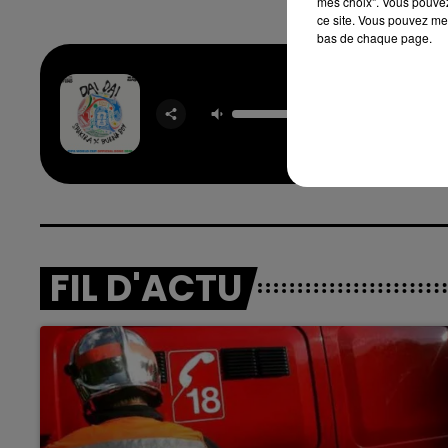
mes choix". Vous pouvez
ce site. Vous pouvez met
bas de chaque page.
7h00 - 12h00
nd
La Team du Week-end
Dai D
SHAKIRA
BURNA
FIL D'ACTU