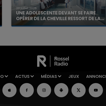
20 juillet 2026
UNE ADOLESCENTE DEVANT SE FAIRE
OPÉRER DE LA CHEVILLE RESSORT DE LA...
La famille a porté plainte contre la clinique qui a
reconnu sa responsabilité et présenté ses
excuses.
IO
ACTUS
MÉDIAS
JEUX
ANNONC