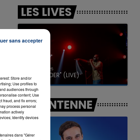
LES LIVES
7h00 - 12h00
LA TEAM DU WEEK-END
uer sans accepter
31 janvier 2025
GIMS "SPIDER" (LIVE)
erest: Store and/or
tising; Use profiles to
tand audiences through
personalise content; Use
A L'ANTENNE
 fraud, and fix errors;
 may process personal
mation actively
vices; Identify devices
rtenaires dans "Gérer