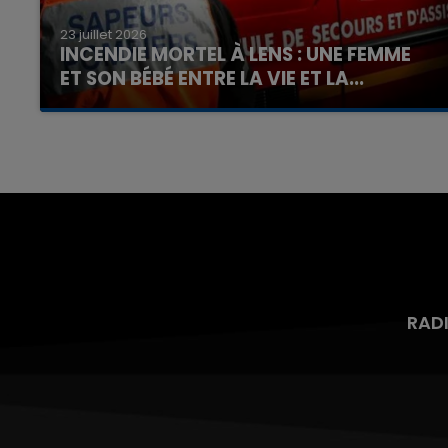
23 juillet 2026
INCENDIE MORTEL À LENS : UNE FEMME
ET SON BÉBÉ ENTRE LA VIE ET LA...
Un homme s'est immolé par le feu après avoir
aspergé sa compagne et leur bébé de trois
mois d'un liquide inflammable.
RAD