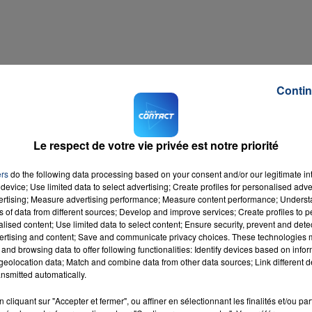
16h00 - 20h00
LA TEAM DU WEEK-END
Contin
sprit.
Le respect de votre vie privée est notre priorité
ers
do the following data processing based on your consent and/or our legitimate int
ek-end.
device; Use limited data to select advertising; Create profiles for personalised adver
vertising; Measure advertising performance; Measure content performance; Unders
ns of data from different sources; Develop and improve services; Create profiles to 
alised content; Use limited data to select content; Ensure security, prevent and detect
ertising and content; Save and communicate privacy choices. These technologies
and browsing data to offer following functionalities: Identify devices based on infor
 ce que vous aimez.
eolocation data; Match and combine data from other data sources; Link different de
nsmitted automatically.
cliquant sur "Accepter et fermer", ou affiner en sélectionnant les finalités et/ou pa