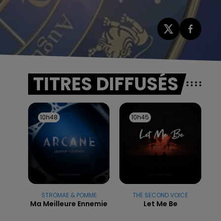
TITRES DIFFUSÉS
10h48
10h48
10h45
10h45
STROMAE & POMME
THE SECOND VOICE
Ma Meilleure Ennemie
Let Me Be