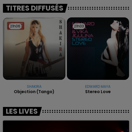
excuses.
TITRES DIFFUSÉS
21h06
21h06
21h03
21h03
SHAKIRA
EDWARD MAYA
Objection (tango)
Stereo Love
LES LIVES