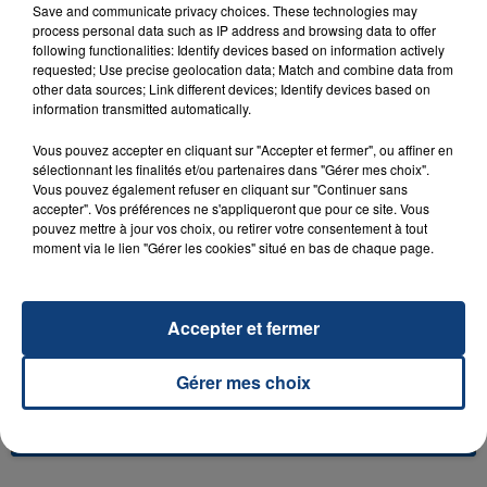
Save and communicate privacy choices. These technologies may
process personal data such as IP address and browsing data to offer
following functionalities: Identify devices based on information actively
requested; Use precise geolocation data; Match and combine data from
other data sources; Link different devices; Identify devices based on
23 juillet 2026
information transmitted automatically.
INCENDIE MORTEL À LENS : UNE FEMME ET
SON BÉBÉ ENTRE LA VIE ET LA...
Vous pouvez accepter en cliquant sur "Accepter et fermer", ou affiner en
sélectionnant les finalités et/ou partenaires dans "Gérer mes choix".
Un homme s'est immolé par le feu après avoir
Vous pouvez également refuser en cliquant sur "Continuer sans
aspergé sa compagne et leur bébé de trois mois
accepter". Vos préférences ne s'appliqueront que pour ce site. Vous
d'un liquide inflammable.
pouvez mettre à jour vos choix, ou retirer votre consentement à tout
moment via le lien "Gérer les cookies" situé en bas de chaque page.
Accepter et fermer
20 juillet 2026
Gérer mes choix
UNE ADOLESCENTE DEVANT SE FAIRE
OPÉRER DE LA CHEVILLE RESSORT DE LA...
La famille a porté plainte contre la clinique qui a
reconnu sa responsabilité et présenté ses