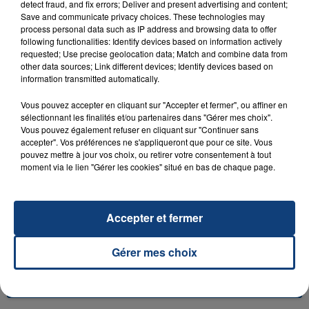
detect fraud, and fix errors; Deliver and present advertising and content;
Save and communicate privacy choices. These technologies may
process personal data such as IP address and browsing data to offer
following functionalities: Identify devices based on information actively
requested; Use precise geolocation data; Match and combine data from
other data sources; Link different devices; Identify devices based on
23 juillet 2026
information transmitted automatically.
INCENDIE MORTEL À LENS : UNE FEMME ET
SON BÉBÉ ENTRE LA VIE ET LA...
Vous pouvez accepter en cliquant sur "Accepter et fermer", ou affiner en
sélectionnant les finalités et/ou partenaires dans "Gérer mes choix".
Un homme s'est immolé par le feu après avoir
Vous pouvez également refuser en cliquant sur "Continuer sans
aspergé sa compagne et leur bébé de trois mois
accepter". Vos préférences ne s'appliqueront que pour ce site. Vous
d'un liquide inflammable.
pouvez mettre à jour vos choix, ou retirer votre consentement à tout
moment via le lien "Gérer les cookies" situé en bas de chaque page.
Accepter et fermer
20 juillet 2026
Gérer mes choix
UNE ADOLESCENTE DEVANT SE FAIRE
OPÉRER DE LA CHEVILLE RESSORT DE LA...
La famille a porté plainte contre la clinique qui a
reconnu sa responsabilité et présenté ses