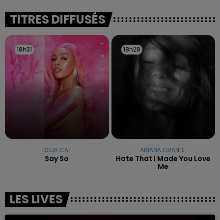
excuses.
TITRES DIFFUSÉS
18h31
18h31
18h28
18h28
DOJA CAT
ARIANA GRANDE
Say So
Hate That I Made You Love
Me
LES LIVES