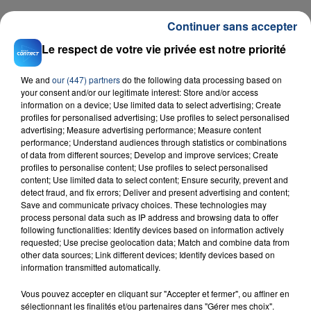
Continuer sans accepter
Le respect de votre vie privée est notre priorité
RADIO CONTACT
We and
our (447) partners
do the following data processing based on
your consent and/or our legitimate interest: Store and/or access
Lean On
information on a device; Use limited data to select advertising; Create
MAJOR LAZER
profiles for personalised advertising; Use profiles to select personalised
advertising; Measure advertising performance; Measure content
performance; Understand audiences through statistics or combinations
of data from different sources; Develop and improve services; Create
profiles to personalise content; Use profiles to select personalised
content; Use limited data to select content; Ensure security, prevent and
detect fraud, and fix errors; Deliver and present advertising and content;
Save and communicate privacy choices. These technologies may
process personal data such as IP address and browsing data to offer
following functionalities: Identify devices based on information actively
FIL D'ACTU
requested; Use precise geolocation data; Match and combine data from
other data sources; Link different devices; Identify devices based on
information transmitted automatically.
Vous pouvez accepter en cliquant sur "Accepter et fermer", ou affiner en
sélectionnant les finalités et/ou partenaires dans "Gérer mes choix".