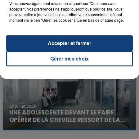
Vous pouvez également refuser en cliquant sur "Continuer sans
accepter". Vos préférences ne s'appliqueront que pour ce site. Vous
pouvez mettre à jour vos choix, ou retirer votre consentement à tout
moment via le lien "Gérer les cookies" situé en bas de chaque page.
23 juillet 2026
INCENDIE MORTEL À LENS : UNE FEMME ET
SON BÉBÉ ENTRE LA VIE ET LA...
Accepter et fermer
Un homme s'est immolé par le feu après avoir
aspergé sa compagne et leur bébé de trois mois
Gérer mes choix
d'un liquide inflammable.
20 juillet 2026
UNE ADOLESCENTE DEVANT SE FAIRE
OPÉRER DE LA CHEVILLE RESSORT DE LA...
La famille a porté plainte contre la clinique qui a
reconnu sa responsabilité et présenté ses