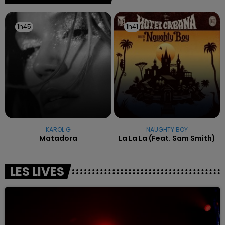
1h45
1h45
1h41
1h41
KAROL G
NAUGHTY BOY
Matadora
La La La (feat. Sam Smith)
LES LIVES