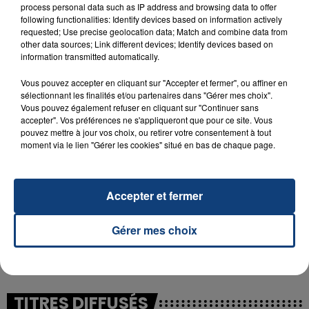
process personal data such as IP address and browsing data to offer
following functionalities: Identify devices based on information actively
requested; Use precise geolocation data; Match and combine data from
23 juillet 2026
other data sources; Link different devices; Identify devices based on
INCENDIE MORTEL À LENS : UNE FEMME ET
information transmitted automatically.
SON BÉBÉ ENTRE LA VIE ET LA...
Vous pouvez accepter en cliquant sur "Accepter et fermer", ou affiner en
Un homme s'est immolé par le feu après avoir
sélectionnant les finalités et/ou partenaires dans "Gérer mes choix".
aspergé sa compagne et leur bébé de trois mois
Vous pouvez également refuser en cliquant sur "Continuer sans
d'un liquide inflammable.
accepter". Vos préférences ne s'appliqueront que pour ce site. Vous
pouvez mettre à jour vos choix, ou retirer votre consentement à tout
moment via le lien "Gérer les cookies" situé en bas de chaque page.
Accepter et fermer
20 juillet 2026
UNE ADOLESCENTE DEVANT SE FAIRE
Gérer mes choix
OPÉRER DE LA CHEVILLE RESSORT DE LA...
La famille a porté plainte contre la clinique qui a
reconnu sa responsabilité et présenté ses
excuses.
TITRES DIFFUSÉS