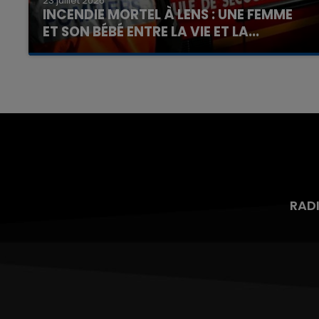
23 juillet 2026
INCENDIE MORTEL À LENS : UNE FEMME
ET SON BÉBÉ ENTRE LA VIE ET LA...
Un homme s'est immolé par le feu après avoir
aspergé sa compagne et leur bébé de trois
mois d'un liquide inflammable.
RAD