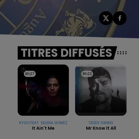
TITRES DIFFUSÉS
8h27
8h27
8h22
8h22
KYGO FEAT. SELENA GOMEZ
TEDDY SWIMS
It Ain't Me
Mr Know It All