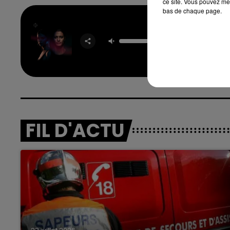
ce site. Vous pouvez met
bas de chaque page.
It Ain'
KYGO F
SELENA 
FIL D'ACTU