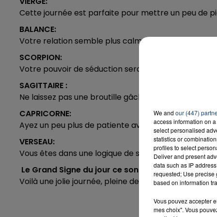
VIERGE:
Cette journée est parfaite pour mettre un peu de p
BALANCE:
Votre relation semble plus calme et stable que der
SCORPION:
Votre pouvoir de séduction sera au top.
SAGITTAIRE :
Ne laissez pas une broutille gâcher votre journée.
CAPRICORNE:
We and
our (447) partn
access information on a 
Ayez un peu plus de patiente avec votre partenaire
select personalised ad
statistics or combinatio
VERSEAU:
profiles to select person
Vous êtes dans une logique de séduction conquéran
Deliver and present adv
data such as IP address 
Le Grand Signe du jour ce sont les
POISSON :
requested; Use precise g
Voilà une jolie journée, pleine de beaux projets qui s
based on information tra
Vous pouvez accepter en 
mes choix". Vous pouvez