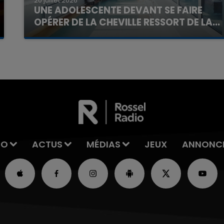
20 juillet 2026
UNE ADOLESCENTE DEVANT SE FAIRE
OPÉRER DE LA CHEVILLE RESSORT DE LA...
La famille a porté plainte contre la clinique qui a
reconnu sa responsabilité et présenté ses
excuses.
IO
ACTUS
MÉDIAS
JEUX
ANNONC