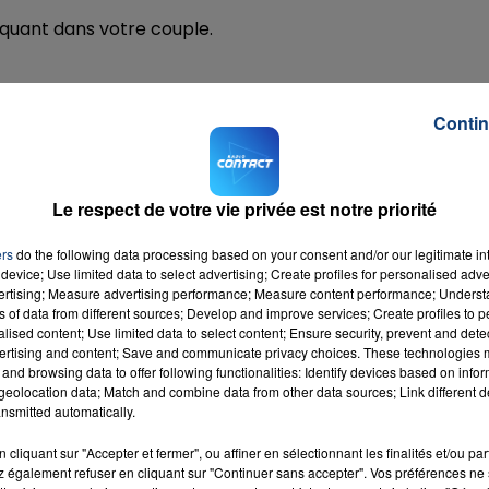
iquant dans votre couple.
nièrement.
Contin
Le respect de votre vie privée est notre priorité
ers
do the following data processing based on your consent and/or our legitimate int
device; Use limited data to select advertising; Create profiles for personalised adver
.
vertising; Measure advertising performance; Measure content performance; Unders
ns of data from different sources; Develop and improve services; Create profiles to 
alised content; Use limited data to select content; Ensure security, prevent and detect
te !
ertising and content; Save and communicate privacy choices. These technologies
and browsing data to offer following functionalities: Identify devices based on infor
eolocation data; Match and combine data from other data sources; Link different de
’annoncent !
nsmitted automatically.
cliquant sur "Accepter et fermer", ou affiner en sélectionnant les finalités et/ou pa
 également refuser en cliquant sur "Continuer sans accepter". Vos préférences ne 