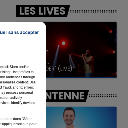
LES LIVES
7h00 - 11h00
LA TEAM DE L'ÉTÉ
uer sans accepter
31 janvier 2025
erest: Store and/or
GIMS "SPIDER" (LIVE)
tising; Use profiles to
tand audiences through
personalise content; Use
 fraud, and fix errors;
A L'ANTENNE
 may process personal
mation actively
vices; Identify devices
rtenaires dans "Gérer
s'appliqueront que pour