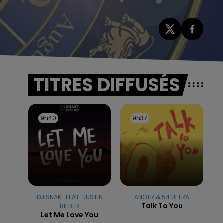
TITRES DIFFUSÉS
9h40
9h40
9h37
9h37
DJ SNAKE FEAT. JUSTIN
ANOTR & 54 ULTRA
Talk To You
BIEBER
Let Me Love You