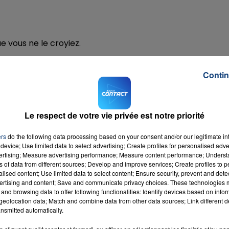
e vous ne le croyiez.
Contin
Le respect de votre vie privée est notre priorité
t bénéfiques.
ers
do the following data processing based on your consent and/or our legitimate int
device; Use limited data to select advertising; Create profiles for personalised adver
vertising; Measure advertising performance; Measure content performance; Unders
ns of data from different sources; Develop and improve services; Create profiles to 
alised content; Use limited data to select content; Ensure security, prevent and detect
ertising and content; Save and communicate privacy choices. These technologies
mais également à la maison.
and browsing data to offer following functionalities: Identify devices based on infor
eolocation data; Match and combine data from other data sources; Link different de
nsmitted automatically.