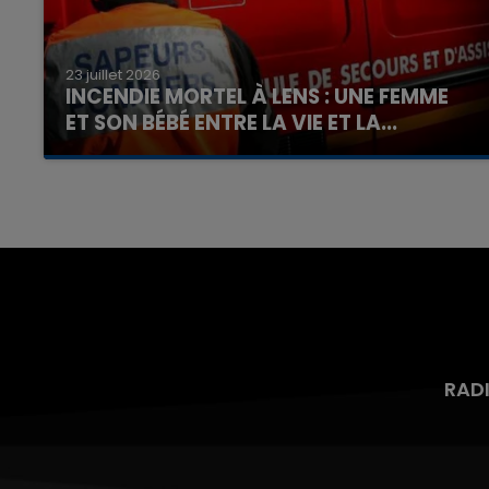
23 juillet 2026
INCENDIE MORTEL À LENS : UNE FEMME
ET SON BÉBÉ ENTRE LA VIE ET LA...
Un homme s'est immolé par le feu après avoir
aspergé sa compagne et leur bébé de trois
mois d'un liquide inflammable.
RAD