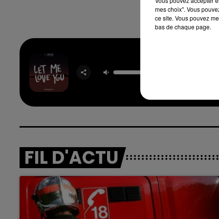
Vous pouvez accepter en 
mes choix". Vous pouvez
ce site. Vous pouvez met
bas de chaque page.
Let Me Lo
DJ SN
FEAT. J
BIEB
FIL D'ACTU