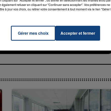
cliquant sur "Accepter et fermer", ou affiner en sélectionnant les finalités et/ou pa
 également refuser en cliquant sur "Continuer sans accepter". Vos préférences ne 
tre à jour vos choix, ou retirer votre consentement à tout moment via le lien "Gérer 
7h00 - 11h00
La Team de l'été
ve You
Gérer mes choix
Accepter et fermer
AKE
RADIO CONTACT
USTIN
ER