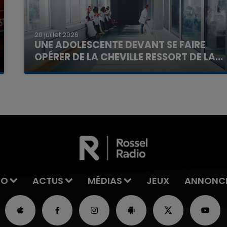
20 juillet 2026
UNE ADOLESCENTE DEVANT SE FAIRE
OPÉRER DE LA CHEVILLE RESSORT DE LA...
La famille a porté plainte contre la clinique qui a
reconnu sa responsabilité et présenté ses
excuses.
IO
ACTUS
MÉDIAS
JEUX
ANNONC