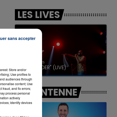
LES LIVES
7h00 - 11h00
LA TEAM DE L'ÉTÉ
uer sans accepter
31 janvier 2025
GIMS "SPIDER" (LIVE)
erest: Store and/or
tising; Use profiles to
tand audiences through
personalise content; Use
A L'ANTENNE
 fraud, and fix errors;
 may process personal
mation actively
vices; Identify devices