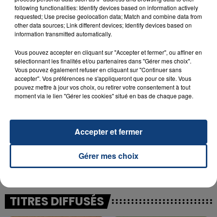
following functionalities: Identify devices based on information actively
23 juillet 2026
requested; Use precise geolocation data; Match and combine data from
INCENDIE MORTEL À LENS : UNE FEMME ET
other data sources; Link different devices; Identify devices based on
information transmitted automatically.
SON BÉBÉ ENTRE LA VIE ET LA...
Un homme s'est immolé par le feu après avoir
Vous pouvez accepter en cliquant sur "Accepter et fermer", ou affiner en
aspergé sa compagne et leur bébé de trois mois
sélectionnant les finalités et/ou partenaires dans "Gérer mes choix".
Vous pouvez également refuser en cliquant sur "Continuer sans
d'un liquide inflammable.
accepter". Vos préférences ne s'appliqueront que pour ce site. Vous
pouvez mettre à jour vos choix, ou retirer votre consentement à tout
moment via le lien "Gérer les cookies" situé en bas de chaque page.
Accepter et fermer
20 juillet 2026
UNE ADOLESCENTE DEVANT SE FAIRE
Gérer mes choix
OPÉRER DE LA CHEVILLE RESSORT DE LA...
La famille a porté plainte contre la clinique qui a
reconnu sa responsabilité et présenté ses
excuses.
TITRES DIFFUSÉS