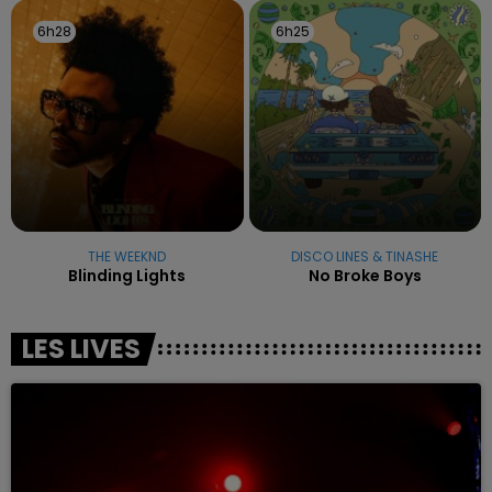
6h28
6h28
6h25
6h25
THE WEEKND
DISCO LINES & TINASHE
Blinding Lights
No Broke Boys
LES LIVES