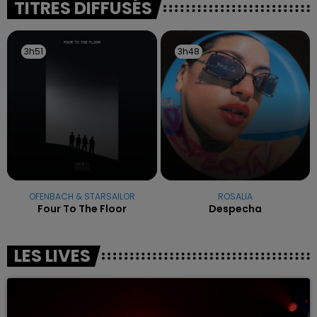
TITRES DIFFUSÉS
3h51
3h51
3h48
3h48
OFENBACH & STARSAILOR
ROSALIA
Four To The Floor
Despecha
LES LIVES