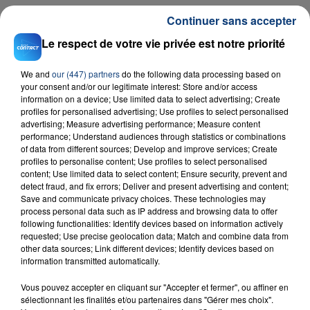
Continuer sans accepter
Le respect de votre vie privée est notre priorité
RADIO CONTACT
We and
our (447) partners
do the following data processing based on
your consent and/or our legitimate interest: Store and/or access
Creepin
information on a device; Use limited data to select advertising; Create
METRO BOOMIN & THE WEEKND
profiles for personalised advertising; Use profiles to select personalised
advertising; Measure advertising performance; Measure content
performance; Understand audiences through statistics or combinations
of data from different sources; Develop and improve services; Create
profiles to personalise content; Use profiles to select personalised
content; Use limited data to select content; Ensure security, prevent and
detect fraud, and fix errors; Deliver and present advertising and content;
Save and communicate privacy choices. These technologies may
process personal data such as IP address and browsing data to offer
FIL D'ACTU
following functionalities: Identify devices based on information actively
requested; Use precise geolocation data; Match and combine data from
other data sources; Link different devices; Identify devices based on
information transmitted automatically.
Vous pouvez accepter en cliquant sur "Accepter et fermer", ou affiner en
sélectionnant les finalités et/ou partenaires dans "Gérer mes choix".