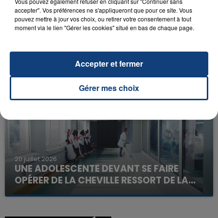
Vous pouvez également refuser en cliquant sur "Continuer sans
accepter". Vos préférences ne s'appliqueront que pour ce site. Vous
pouvez mettre à jour vos choix, ou retirer votre consentement à tout
moment via le lien "Gérer les cookies" situé en bas de chaque page.
23 juillet 2026
INCENDIE MORTEL À LENS : UNE FEMME ET
SON BÉBÉ ENTRE LA VIE ET LA...
Accepter et fermer
Un homme s'est immolé par le feu après avoir
aspergé sa compagne et leur bébé de trois mois
Gérer mes choix
d'un liquide inflammable.
20 juillet 2026
UNE ADOLESCENTE DEVANT SE FAIRE
OPÉRER DE LA CHEVILLE RESSORT DE LA...
La famille a porté plainte contre la clinique qui a
reconnu sa responsabilité et présenté ses
excuses.