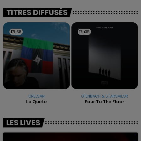
excuses.
TITRES DIFFUSÉS
17h38
17h38
17h35
17h35
ORELSAN
OFENBACH & STARSAILOR
La Quete
Four To The Floor
LES LIVES