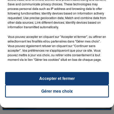
Save and communicate privacy choices. These technologies may
process personal data such as IP address and browsing data to offer
following functionalities: Identify devices based on information actively
requested; Use precise geolocation data; Match and combine data from
other data sources; Link different devices; Identify devices based on
23 juillet 2026
information transmitted automatically.
INCENDIE MORTEL À LENS : UNE FEMME ET
SON BÉBÉ ENTRE LA VIE ET LA...
Vous pouvez accepter en cliquant sur "Accepter et fermer", ou affiner en
sélectionnant les finalités et/ou partenaires dans "Gérer mes choix".
Un homme s'est immolé par le feu après avoir
Vous pouvez également refuser en cliquant sur "Continuer sans
aspergé sa compagne et leur bébé de trois mois
accepter". Vos préférences ne s'appliqueront que pour ce site. Vous
pouvez mettre à jour vos choix, ou retirer votre consentement à tout
d'un liquide inflammable.
moment via le lien "Gérer les cookies" situé en bas de chaque page.
Accepter et fermer
20 juillet 2026
Gérer mes choix
UNE ADOLESCENTE DEVANT SE FAIRE
OPÉRER DE LA CHEVILLE RESSORT DE LA...
La famille a porté plainte contre la clinique qui a
reconnu sa responsabilité et présenté ses