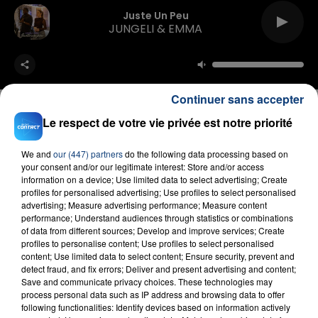
Juste Un Peu
JUNGELI & EMMA
Continuer sans accepter
Le respect de votre vie privée est notre priorité
FIL D'ACTU
We and
our (447) partners
do the following data processing based on
your consent and/or our legitimate interest: Store and/or access
information on a device; Use limited data to select advertising; Create
profiles for personalised advertising; Use profiles to select personalised
advertising; Measure advertising performance; Measure content
performance; Understand audiences through statistics or combinations
of data from different sources; Develop and improve services; Create
profiles to personalise content; Use profiles to select personalised
content; Use limited data to select content; Ensure security, prevent and
detect fraud, and fix errors; Deliver and present advertising and content;
Save and communicate privacy choices. These technologies may
process personal data such as IP address and browsing data to offer
23 juillet 2026
following functionalities: Identify devices based on information actively
INCENDIE MORTEL À LENS : UNE FEMME ET