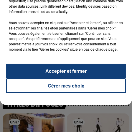
requested; Use precise geolocation data; Match and combine data from
SON BÉBÉ ENTRE LA VIE ET LA...
other data sources; Link different devices; Identify devices based on
Un homme s'est immolé par le feu après avoir
information transmitted automatically.
aspergé sa compagne et leur bébé de trois mois
Vous pouvez accepter en cliquant sur "Accepter et fermer", ou affiner en
d'un liquide inflammable.
sélectionnant les finalités et/ou partenaires dans "Gérer mes choix".
Vous pouvez également refuser en cliquant sur "Continuer sans
accepter". Vos préférences ne s'appliqueront que pour ce site. Vous
pouvez mettre à jour vos choix, ou retirer votre consentement à tout
moment via le lien "Gérer les cookies" situé en bas de chaque page.
20 juillet 2026
UNE ADOLESCENTE DEVANT SE FAIRE
Accepter et fermer
OPÉRER DE LA CHEVILLE RESSORT DE LA...
La famille a porté plainte contre la clinique qui a
Gérer mes choix
reconnu sa responsabilité et présenté ses
excuses.
TITRES DIFFUSÉS
6h47
6h47
6h44
6h44