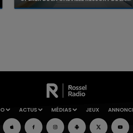
La famille a porté plainte contre la clinique qui a
reconnu sa responsabilité et présenté ses
excuses.
7h00 - 11h00
La Team de l'été
IO
ACTUS
MÉDIAS
JEUX
ANNONC