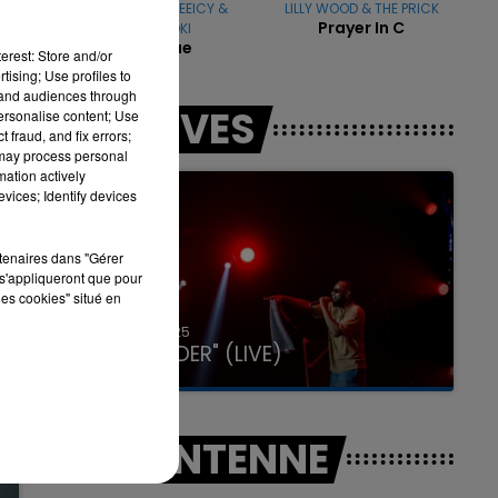
FARRUKO & GREEICY &
LILLY WOOD & THE PRICK
Prayer In C
STEVE AOKI
Yapaque
erest: Store and/or
tising; Use profiles to
tand audiences through
7h00 - 11h00
LES LIVES
personalise content; Use
LA TEAM DE L'ÉTÉ
 fraud, and fix errors;
 may process personal
mation actively
vices; Identify devices
rtenaires dans "Gérer
s'appliqueront que pour
les cookies" situé en
31 janvier 2025
GIMS "SPIDER" (LIVE)
A L'ANTENNE