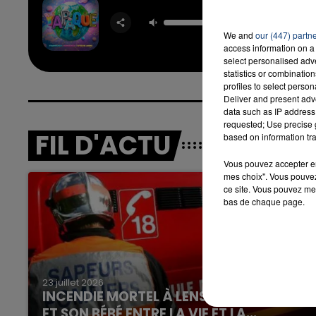
Yapa
FARRU
GREEI
We and
our (447) partn
STEVE 
access information on a 
select personalised ad
statistics or combinatio
profiles to select person
Deliver and present adv
data such as IP address 
requested; Use precise g
FIL D'ACTU
based on information tra
Vous pouvez accepter en 
mes choix". Vous pouvez
ce site. Vous pouvez met
bas de chaque page.
23 juillet 2026
INCENDIE MORTEL À LENS : UNE FEMME
ET SON BÉBÉ ENTRE LA VIE ET LA...