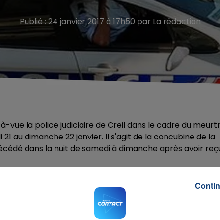
Publié : 24 janvier 2017 à 17h50 par La rédaction
-vue la police judiciaire de Creil dans le cadre du meurt
1 au dimanche 22 janvier. Il s'agit de la concubine de la
 décédé dans la nuit de samedi à dimanche après avoir reç
Contin