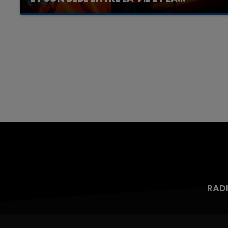
Un homme s'est immolé par le feu après avoir
aspergé sa compagne et leur bébé de trois
mois d'un liquide inflammable.
RAD