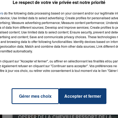
Le respect de votre vie privée est notre priorité
que
KO &
RADIO CONTACT
CY &
ers
do the following data processing based on your consent and/or our legitimate int
AOKI
device; Use limited data to select advertising; Create profiles for personalised adver
vertising; Measure advertising performance; Measure content performance; Unders
ns of data from different sources; Develop and improve services; Create profiles to 
alised content; Use limited data to select content; Ensure security, prevent and detect
ertising and content; Save and communicate privacy choices. These technologies
and browsing data to offer following functionalities: Identify devices based on infor
eolocation data; Match and combine data from other data sources; Link different de
nsmitted automatically.
cliquant sur "Accepter et fermer", ou affiner en sélectionnant les finalités et/ou pa
 également refuser en cliquant sur "Continuer sans accepter". Vos préférences ne 
tre à jour vos choix, ou retirer votre consentement à tout moment via le lien "Gérer 
Gérer mes choix
Accepter et fermer
20 juillet 2026
UNE ADOLESCENTE DEVANT SE FAIRE
OPÉRER DE LA CHEVILLE RESSORT DE LA...