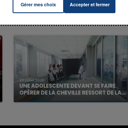
Gérer mes choix
Accepter et fermer
7h00 - 11h00
La Team de l'été
20 juillet 2026
UNE ADOLESCENTE DEVANT SE FAIRE
OPÉRER DE LA CHEVILLE RESSORT DE LA...
La famille a porté plainte contre la clinique qui a
reconnu sa responsabilité et présenté ses
excuses.