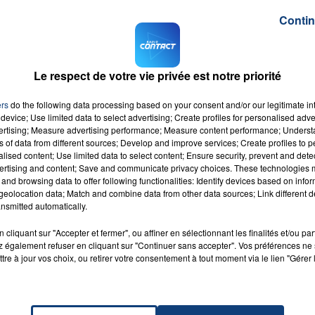
ortants sur la condition de l’homme avec qui vous venez
Contin
r où il se trouve, ce dont il manque le plus (couverture,
ière nécessité, ou vous souvenir qu’il vous reste de ce
Le respect de votre vie privée est notre priorité
r six au lieu de deux. L’application est d’une très grande
’appeler le SAMU social en cas d’urgence.
ers
do the following data processing based on your consent and/or our legitimate int
device; Use limited data to select advertising; Create profiles for personalised adver
ierre rapporte que 141 500 personnes vivent dans la rue 
vertising; Measure advertising performance; Measure content performance; Unders
ns of data from different sources; Develop and improve services; Create profiles to 
alised content; Use limited data to select content; Ensure security, prevent and detect
ertising and content; Save and communicate privacy choices. These technologies
and browsing data to offer following functionalities: Identify devices based on infor
eolocation data; Match and combine data from other data sources; Link different de
nsmitted automatically.
cliquant sur "Accepter et fermer", ou affiner en sélectionnant les finalités et/ou pa
 également refuser en cliquant sur "Continuer sans accepter". Vos préférences ne 
k Mind
RADIO CONTACT
tre à jour vos choix, ou retirer votre consentement à tout moment via le lien "Gérer 
KA