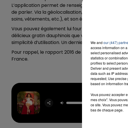
L’application permet de renseigner des champs imp
de parler. Via la géolocalisation, vous pouvez indique
soins, vêtements, etc.), et son état d’esprit.
Vous pouvez également lui fournir ces objets de prem
délicieux gratin dauphinois que vous avez cuisiné pou
simplicité d’utilisation. Un dernier onglet permet d
We and
our (447) partn
access information on a 
Pour rappel, le rapport 2016 de la Fondation Abbé P
select personalised ad
statistics or combinatio
France.
profiles to select person
Deliver and present adv
data such as IP address 
requested; Use precise g
based on information tra
Vous pouvez accepter en 
mes choix". Vous pouvez
One Trac
ce site. Vous pouvez met
NAÏ
bas de chaque page.