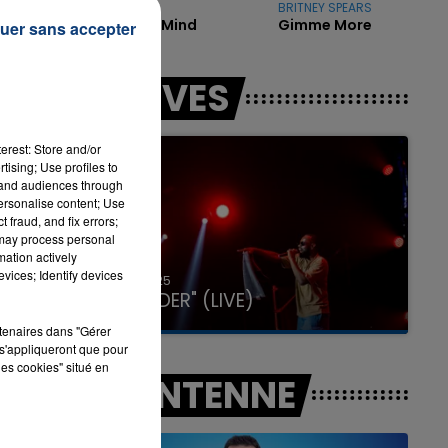
NAÏKA
BRITNEY SPEARS
One Track Mind
Gimme More
uer sans accepter
7h00 - 11h00
LES LIVES
LA TEAM DE L'ÉTÉ
erest: Store and/or
tising; Use profiles to
en
tand audiences through
personalise content; Use
 fraud, and fix errors;
 may process personal
mation actively
vices; Identify devices
31 janvier 2025
GIMS "SPIDER" (LIVE)
rtenaires dans "Gérer
s'appliqueront que pour
les cookies" situé en
A L'ANTENNE