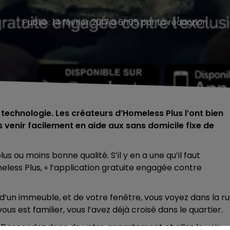
Publié : 14 février 2017 à 6h05 par La rédaction
technologie. Les créateurs d’Homeless Plus l’ont bien
 venir facilement en aide aux sans domicile fixe de
lus ou moins bonne qualité. S’il y en a une qu’il faut
eless Plus, « l’application gratuite engagée contre
’un immeuble, et de votre fenêtre, vous voyez dans la r
us est familier, vous l’avez déjà croisé dans le quartier.
 Descendez donc de votre appartement et allez le voir.