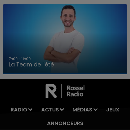
7h00 - 11h00
La Team de l'été
7h00 - 11h00
LA TEAM DE L'ÉTÉ
RADIO
ACTUS
MÉDIAS
JEUX
ANNONCEURS