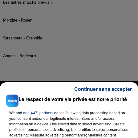
Les autres matchs prévus :
Morzine - Rouen
Strasbourg - Grenoble
Angers - Bordeaux
RADIO CONTACT
Continuer sans accepter
Le respect de votre vie privée est notre priorité
Sur La Piste
EVA
We and
our (447) partners
do the following data processing based on
your consent and/or our legitimate interest: Store and/or access
information on a device; Use limited data to select advertising; Create
profiles for personalised advertising; Use profiles to select personalised
advertising; Measure advertising performance; Measure content