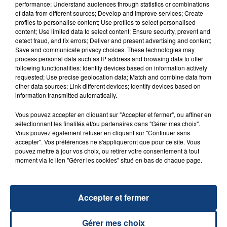
performance; Understand audiences through statistics or combinations
of data from different sources; Develop and improve services; Create
profiles to personalise content; Use profiles to select personalised
content; Use limited data to select content; Ensure security, prevent and
FIL D'ACTU
detect fraud, and fix errors; Deliver and present advertising and content;
Save and communicate privacy choices. These technologies may
process personal data such as IP address and browsing data to offer
following functionalities: Identify devices based on information actively
requested; Use precise geolocation data; Match and combine data from
other data sources; Link different devices; Identify devices based on
information transmitted automatically.
Vous pouvez accepter en cliquant sur "Accepter et fermer", ou affiner en
sélectionnant les finalités et/ou partenaires dans "Gérer mes choix".
Vous pouvez également refuser en cliquant sur "Continuer sans
23 juillet 2026
accepter". Vos préférences ne s'appliqueront que pour ce site. Vous
INCENDIE MORTEL À LENS : UNE FEMME ET
pouvez mettre à jour vos choix, ou retirer votre consentement à tout
SON BÉBÉ ENTRE LA VIE ET LA...
moment via le lien "Gérer les cookies" situé en bas de chaque page.
Un homme s'est immolé par le feu après avoir
aspergé sa compagne et leur bébé de trois mois
d'un liquide inflammable.
Accepter et fermer
Gérer mes choix