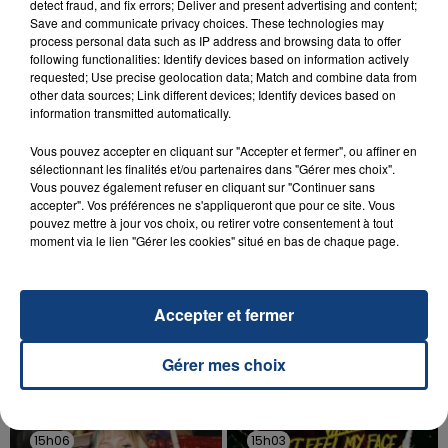
detect fraud, and fix errors; Deliver and present advertising and content;
INCENDIE MORTEL À LENS : UNE FEMME ET
Save and communicate privacy choices. These technologies may
SON BÉBÉ ENTRE LA VIE ET LA...
process personal data such as IP address and browsing data to offer
following functionalities: Identify devices based on information actively
Un homme s'est immolé par le feu après avoir
requested; Use precise geolocation data; Match and combine data from
aspergé sa compagne et leur bébé de trois mois
other data sources; Link different devices; Identify devices based on
d'un liquide inflammable.
information transmitted automatically.
Vous pouvez accepter en cliquant sur "Accepter et fermer", ou affiner en
sélectionnant les finalités et/ou partenaires dans "Gérer mes choix".
Vous pouvez également refuser en cliquant sur "Continuer sans
accepter". Vos préférences ne s'appliqueront que pour ce site. Vous
pouvez mettre à jour vos choix, ou retirer votre consentement à tout
moment via le lien "Gérer les cookies" situé en bas de chaque page.
20 juillet 2026
UNE ADOLESCENTE DEVANT SE FAIRE
OPÉRER DE LA CHEVILLE RESSORT DE LA...
Accepter et fermer
La famille a porté plainte contre la clinique qui a
reconnu sa responsabilité et présenté ses
excuses.
Gérer mes choix
TITRES DIFFUSÉS
15h06
15h06
15h03
15h03