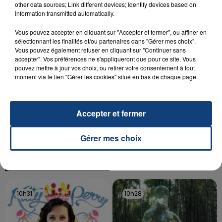
other data sources; Link different devices; Identify devices based on
Un homme s'est immolé par le feu après avoir
information transmitted automatically.
aspergé sa compagne et leur bébé de trois mois
d'un liquide inflammable.
Vous pouvez accepter en cliquant sur "Accepter et fermer", ou affiner en
sélectionnant les finalités et/ou partenaires dans "Gérer mes choix".
Vous pouvez également refuser en cliquant sur "Continuer sans
accepter". Vos préférences ne s'appliqueront que pour ce site. Vous
pouvez mettre à jour vos choix, ou retirer votre consentement à tout
moment via le lien "Gérer les cookies" situé en bas de chaque page.
20 juillet 2026
UNE ADOLESCENTE DEVANT SE FAIRE
Accepter et fermer
OPÉRER DE LA CHEVILLE RESSORT DE LA...
La famille a porté plainte contre la clinique qui a
Gérer mes choix
reconnu sa responsabilité et présenté ses
excuses.
TITRES DIFFUSÉS
10h31
10h31
10h28
10h28