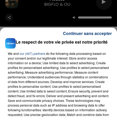
BIGFLO & OLI
Continuer sans accepter
Le respect de votre vie privée est notre priorité
FIL D'ACTU
We and
our (447) partners
do the following data processing based on
your consent and/or our legitimate interest: Store and/or access
information on a device; Use limited data to select advertising; Create
profiles for personalised advertising; Use profiles to select personalised
advertising; Measure advertising performance; Measure content
performance; Understand audiences through statistics or combinations
of data from different sources; Develop and improve services; Create
profiles to personalise content; Use profiles to select personalised
content; Use limited data to select content; Ensure security, prevent and
detect fraud, and fix errors; Deliver and present advertising and content;
Save and communicate privacy choices. These technologies may
23 juillet 2026
process personal data such as IP address and browsing data to offer
INCENDIE MORTEL À LENS : UNE FEMME ET
following functionalities: Identify devices based on information actively
SON BÉBÉ ENTRE LA VIE ET LA...
requested; Use precise geolocation data; Match and combine data from