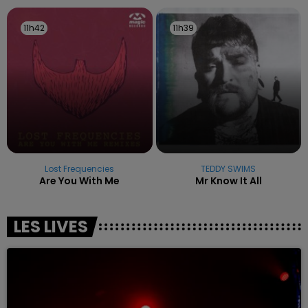
11h42
11h42
11h39
11h39
Lost Frequencies
TEDDY SWIMS
Are You With Me
Mr Know It All
LES LIVES