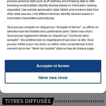
process personal data such as IP address and browsing data to offer
following functionalities: Identify devices based on information actively
requested; Use precise geolocation data; Match and combine data from
23 juillet 2026
other data sources; Link different devices; Identify devices based on
INCENDIE MORTEL À LENS : UNE FEMME ET
information transmitted automatically.
SON BÉBÉ ENTRE LA VIE ET LA...
Un homme s'est immolé par le feu après avoir
Vous pouvez accepter en cliquant sur "Accepter et fermer", ou affiner en
sélectionnant les finalités et/ou partenaires dans "Gérer mes choix".
aspergé sa compagne et leur bébé de trois mois
Vous pouvez également refuser en cliquant sur "Continuer sans
d'un liquide inflammable.
accepter". Vos préférences ne s'appliqueront que pour ce site. Vous
pouvez mettre à jour vos choix, ou retirer votre consentement à tout
moment via le lien "Gérer les cookies" situé en bas de chaque page.
Accepter et fermer
20 juillet 2026
UNE ADOLESCENTE DEVANT SE FAIRE
Gérer mes choix
OPÉRER DE LA CHEVILLE RESSORT DE LA...
La famille a porté plainte contre la clinique qui a
reconnu sa responsabilité et présenté ses
excuses.
TITRES DIFFUSÉS