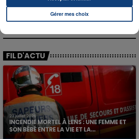
Gérer mes choix
FIL D'ACTU
23 juillet 2026
INCENDIE MORTEL À LENS : UNE FEMME ET
SON BÉBÉ ENTRE LA VIE ET LA...
Un homme s'est immolé par le feu après avoir