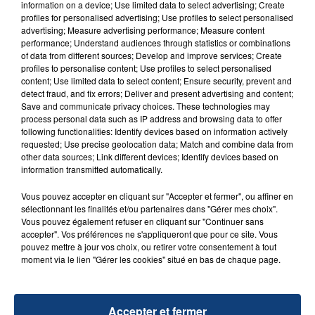
information on a device; Use limited data to select advertising; Create
- rue Basselart (n°28 jusqu'au carrefour
profiles for personalised advertising; Use profiles to select personalised
advertising; Measure advertising performance; Measure content
Bécu/Basselart + n°1, 2 et 3 rue Basselart inclus ),
performance; Understand audiences through statistics or combinations
- rue Marceau, du carrefour Marceau/ Ferdinand
of data from different sources; Develop and improve services; Create
Mathias à carrefour Bert/Marceau (31 rue Bert
profiles to personalise content; Use profiles to select personalised
content; Use limited data to select content; Ensure security, prevent and
inclus),
detect fraud, and fix errors; Deliver and present advertising and content;
- place Marc Seguin (de rue Bara à rue Ferdinand
Save and communicate privacy choices. These technologies may
Mathias),
process personal data such as IP address and browsing data to offer
following functionalities: Identify devices based on information actively
- rue Bert (du 31 rue Marceau inclus à la rue
requested; Use precise geolocation data; Match and combine data from
Ferdinand Mathias),
other data sources; Link different devices; Identify devices based on
- rue Turgot (de rue Marceau à rue Ferdinand
information transmitted automatically.
Mathias),
Vous pouvez accepter en cliquant sur "Accepter et fermer", ou affiner en
- allée Condorcet.
sélectionnant les finalités et/ou partenaires dans "Gérer mes choix".
Vous pouvez également refuser en cliquant sur "Continuer sans
accepter". Vos préférences ne s'appliqueront que pour ce site. Vous
pouvez mettre à jour vos choix, ou retirer votre consentement à tout
moment via le lien "Gérer les cookies" situé en bas de chaque page.
RADIO CONTACT
Got 2 Luv U
Accepter et fermer
SEAN PAUL